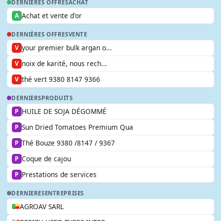
DERNIÈRES OFFRES
ACHAT
Achat et vente d'or
A
DERNIÈRES OFFRES
VENTE
your premier bulk argan o...
V
noix de karité, nous rech...
V
thé vert 9380 8147 9366
V
DERNIERS
PRODUITS
HUILE DE SOJA DÉGOMMÉ
P
Sun Dried Tomatoes Premium Qua
P
Thé Bouze 9380 /8147 / 9367
P
Coque de cajou
P
Prestations de services
P
DERNIERES
ENTREPRISES
AGROAV SARL