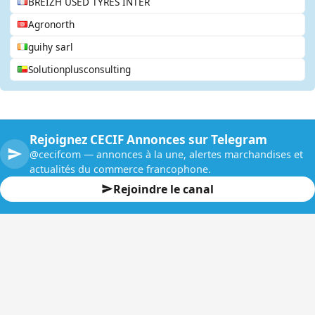
BREIZH USED TYRES INTER
Agronorth
guihy sarl
Solutionplusconsulting
Rejoignez CECIF Annonces sur Telegram
@cecifcom — annonces à la une, alertes marchandises et
actualités du commerce francophone.
Rejoindre le canal