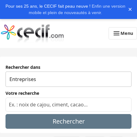
Pour ses 25 ans, le CECIF fait peau neuve !
Enfin une version
×
mobile et plein de nouveautés à venir.
Menu
Rechercher dans
Votre recherche
Rechercher