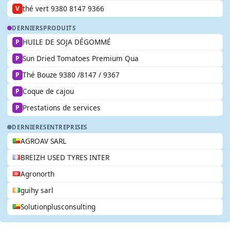
thé vert 9380 8147 9366
V
DERNIERS
PRODUITS
HUILE DE SOJA DÉGOMMÉ
P
Sun Dried Tomatoes Premium Qua
P
Thé Bouze 9380 /8147 / 9367
P
Coque de cajou
P
Prestations de services
P
DERNIERES
ENTREPRISES
AGROAV SARL
BREIZH USED TYRES INTER
Agronorth
guihy sarl
Solutionplusconsulting