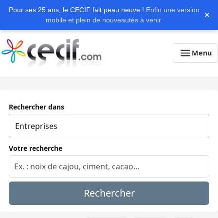
Pour ses 25 ans, le CECIF fait peau neuve !
Enfin une version
×
mobile et plein de nouveautés à venir.
Menu
Rechercher dans
Votre recherche
Rechercher