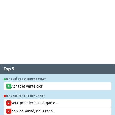
Top 5
DERNIÈRES OFFRES
ACHAT
Achat et vente d'or
A
DERNIÈRES OFFRES
VENTE
your premier bulk argan o...
V
noix de karité, nous rech...
V