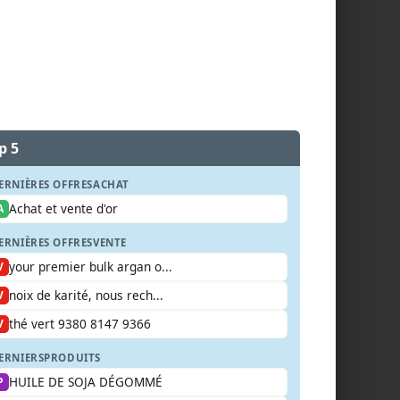
p 5
ERNIÈRES OFFRES
ACHAT
Achat et vente d'or
A
ERNIÈRES OFFRES
VENTE
your premier bulk argan o...
V
noix de karité, nous rech...
V
thé vert 9380 8147 9366
V
ERNIERS
PRODUITS
HUILE DE SOJA DÉGOMMÉ
P