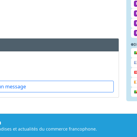
D
un message
m
dises et actualités du commerce francophone.