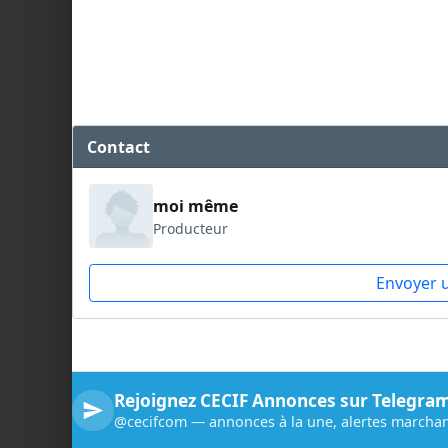
Contact
moi même
Producteur
Envoyer 
Rejoignez CECIF Annonces sur Telegra
@cecifcom — annonces à la une, alertes marchan