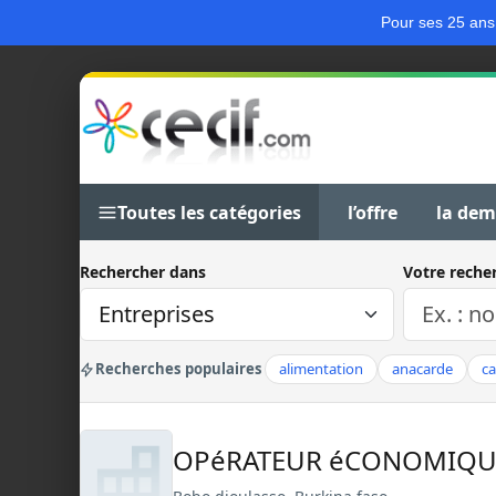
Pour ses 25 ans
Toutes les catégories
l’offre
la de
Rechercher dans
Votre reche
Recherches populaires
alimentation
anacarde
c
OPéRATEUR éCONOMIQ