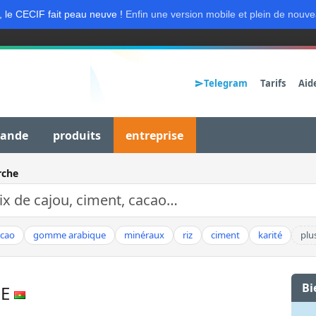
, le CECIF fait peau neuve !
Enfin une version mobile et plein de nouve
Telegram
Tarifs
Aid
mande
produits
entreprise
rche
acao
gomme arabique
minéraux
riz
ciment
karité
plu
Bi
UE