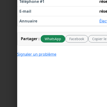
Téléphone #1
rés
E-mail
rés
Annuaire
Élec
Partager :
WhatsApp
Facebook
Copier le
Signaler un problème