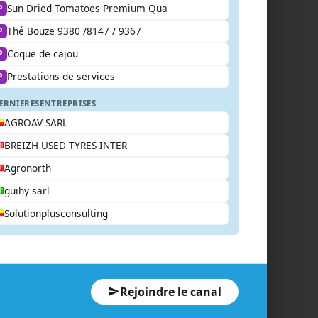
Sun Dried Tomatoes Premium Qua
P
Thé Bouze 9380 /8147 / 9367
P
Coque de cajou
P
Prestations de services
P
ERNIERES
ENTREPRISES
AGROAV SARL
BREIZH USED TYRES INTER
Agronorth
guihy sarl
Solutionplusconsulting
Rejoindre le canal