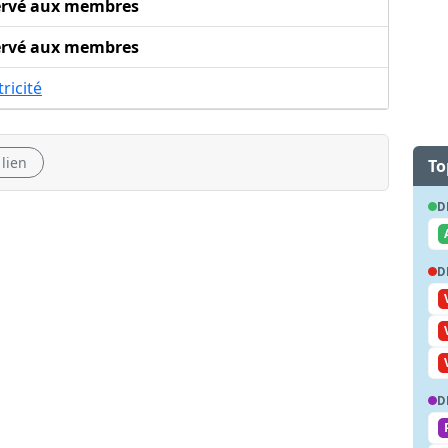
ervé aux membres
ervé aux membres
tricité
 lien
To
D
D
D