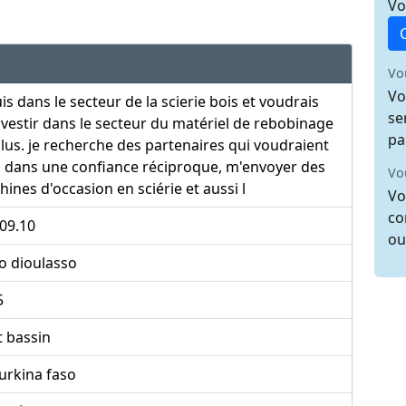
Vo
Vo
Vo
uis dans le secteur de la scierie bois et voudrais
se
vestir dans le secteur du matériel de rebobinage
pa
lus. je recherche des partenaires qui voudraient
 dans une confiance réciproque, m'envoyer des
Vo
ines d'occasion en sciérie et aussi l
Vo
co
09.10
ou
o dioulasso
5
 bassin
urkina faso