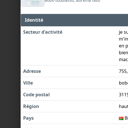
Bobo dioulasso, Burkina faso
Identité
Secteur d'activité
je s
m'in
en p
bien
mach
Adresse
755,
Ville
bob
Code postal
311
Région
haut
Pays
B