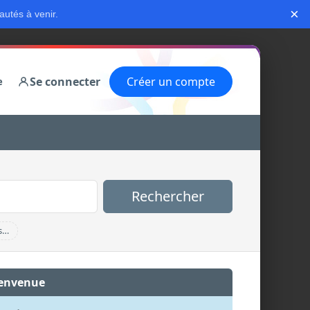
×
autés à venir.
Se connecter
Créer un compte
e
Rechercher
s…
envenue