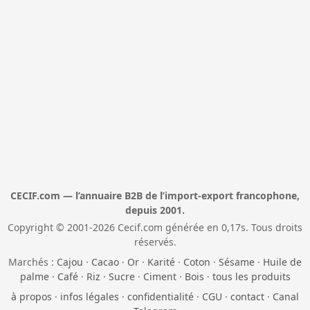
CECIF.com — l’annuaire B2B de l’import-export francophone,
depuis 2001.
Copyright © 2001-2026 Cecif.com générée en 0,17s. Tous droits
réservés.
Marchés :
Cajou
·
Cacao
·
Or
·
Karité
·
Coton
·
Sésame
·
Huile de
palme
·
Café
·
Riz
·
Sucre
·
Ciment
·
Bois
·
tous les produits
à propos
·
infos légales
·
confidentialité
·
CGU
·
contact
·
Canal