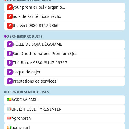
your premier bulk argan o...
V
noix de karité, nous rech...
V
thé vert 9380 8147 9366
V
DERNIERS
PRODUITS
HUILE DE SOJA DÉGOMMÉ
P
Sun Dried Tomatoes Premium Qua
P
Thé Bouze 9380 /8147 / 9367
P
Coque de cajou
P
Prestations de services
P
DERNIERES
ENTREPRISES
AGROAV SARL
BREIZH USED TYRES INTER
Agronorth
guihy sarl