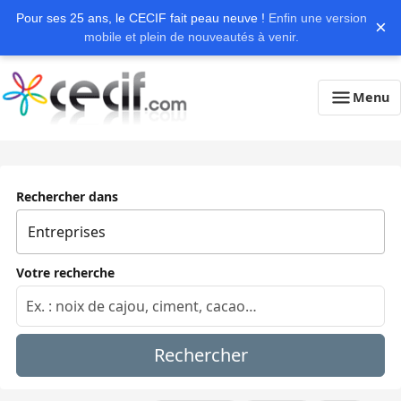
Pour ses 25 ans, le CECIF fait peau neuve !
Enfin une version
×
mobile et plein de nouveautés à venir.
Menu
Rechercher dans
Votre recherche
Rechercher