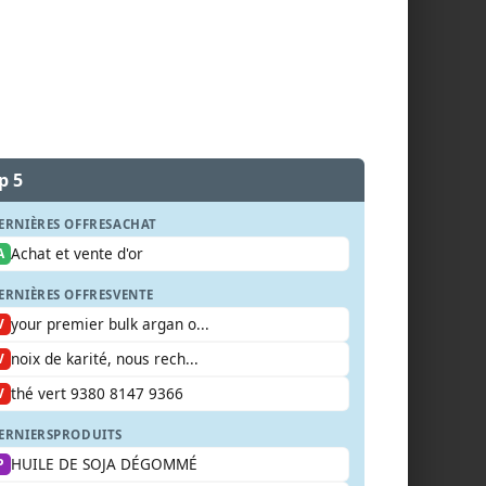
p 5
ERNIÈRES OFFRES
ACHAT
Achat et vente d'or
A
ERNIÈRES OFFRES
VENTE
your premier bulk argan o...
V
noix de karité, nous rech...
V
thé vert 9380 8147 9366
V
ERNIERS
PRODUITS
HUILE DE SOJA DÉGOMMÉ
P