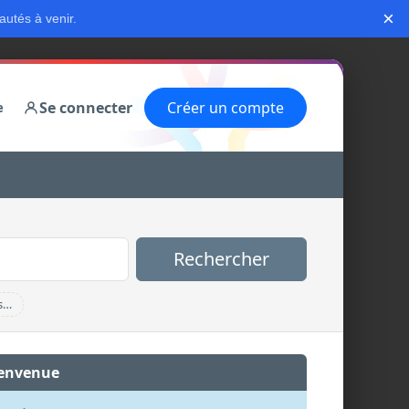
×
autés à venir.
Se connecter
Créer un compte
e
Rechercher
s…
envenue