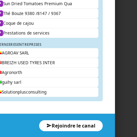
Sun Dried Tomatoes Premium Qua
P
Thé Bouze 9380 /8147 / 9367
P
Coque de cajou
P
Prestations de services
P
ERNIERES
ENTREPRISES
AGROAV SARL
BREIZH USED TYRES INTER
Agronorth
guihy sarl
Solutionplusconsulting
Rejoindre le canal