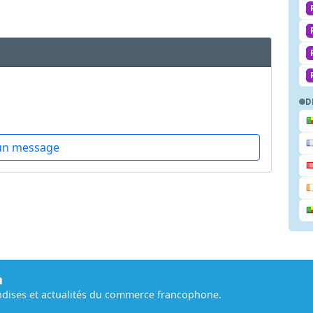
D
un message
m
dises et actualités du commerce francophone.