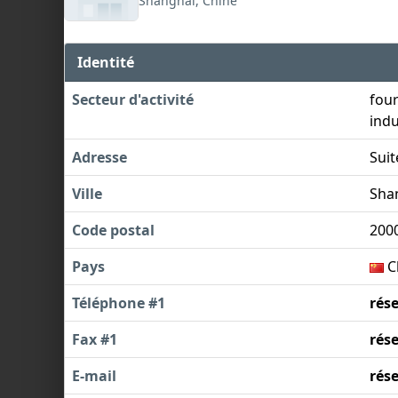
Shanghai, Chine
Identité
Secteur d'activité
four
indu
Adresse
Suit
Ville
Sha
Code postal
200
Pays
C
Téléphone #1
rés
Fax #1
rés
E-mail
rés