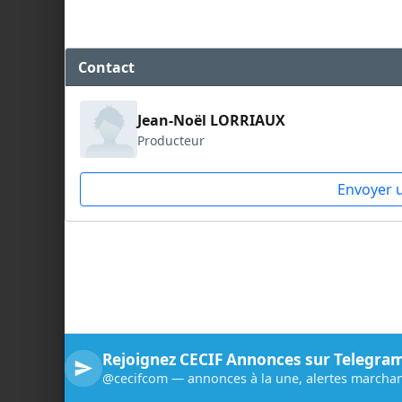
Contact
Jean-Noël LORRIAUX
Producteur
Envoyer 
Rejoignez CECIF Annonces sur Telegra
@cecifcom — annonces à la une, alertes marchan