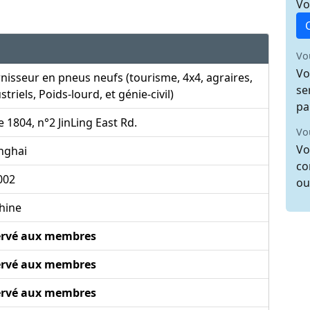
Vo
Vo
Vo
nisseur en pneus neufs (tourisme, 4x4, agraires,
se
striels, Poids-lourd, et génie-civil)
pa
e 1804, n°2 JinLing East Rd.
Vo
Vo
nghai
co
002
ou
hine
ervé aux membres
ervé aux membres
ervé aux membres