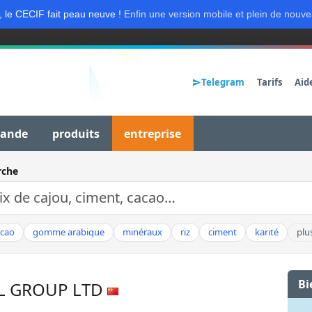
, le CECIF fait peau neuve !
Enfin une version mobile et plein de nouve
Telegram
Tarifs
Aid
mande
produits
entreprise
rche
acao
gomme arabique
minéraux
riz
ciment
karité
plu
Bi
AL GROUP LTD