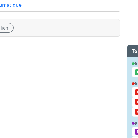
umatique
 lien
To
D
D
D