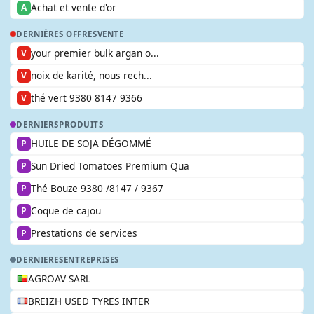
Achat et vente d'or
A
DERNIÈRES OFFRES
VENTE
your premier bulk argan o...
V
noix de karité, nous rech...
V
thé vert 9380 8147 9366
V
DERNIERS
PRODUITS
HUILE DE SOJA DÉGOMMÉ
P
Sun Dried Tomatoes Premium Qua
P
Thé Bouze 9380 /8147 / 9367
P
Coque de cajou
P
Prestations de services
P
DERNIERES
ENTREPRISES
AGROAV SARL
BREIZH USED TYRES INTER