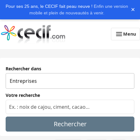
Pour ses 25 ans, le CECIF fait peau neuve !
Enfin une version
×
mobile et plein de nouveautés à venir.
Menu
Rechercher dans
Votre recherche
Rechercher