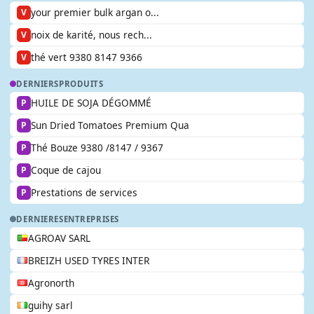
your premier bulk argan o...
V
noix de karité, nous rech...
V
thé vert 9380 8147 9366
V
DERNIERS
PRODUITS
HUILE DE SOJA DÉGOMMÉ
P
Sun Dried Tomatoes Premium Qua
P
Thé Bouze 9380 /8147 / 9367
P
Coque de cajou
P
Prestations de services
P
DERNIERES
ENTREPRISES
AGROAV SARL
BREIZH USED TYRES INTER
Agronorth
guihy sarl