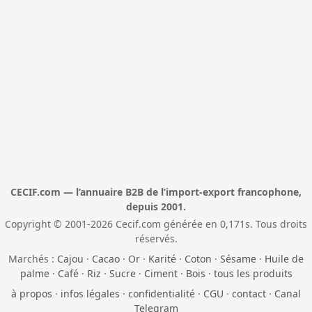
CECIF.com — l’annuaire B2B de l’import-export francophone,
depuis 2001.
Copyright © 2001-2026 Cecif.com générée en 0,171s. Tous droits
réservés.
Marchés :
Cajou
·
Cacao
·
Or
·
Karité
·
Coton
·
Sésame
·
Huile de
palme
·
Café
·
Riz
·
Sucre
·
Ciment
·
Bois
·
tous les produits
à propos
·
infos légales
·
confidentialité
·
CGU
·
contact
·
Canal
Telegram