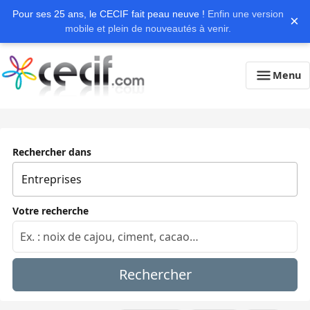
Pour ses 25 ans, le CECIF fait peau neuve !
Enfin une version
×
mobile et plein de nouveautés à venir.
Menu
Rechercher dans
Votre recherche
Rechercher