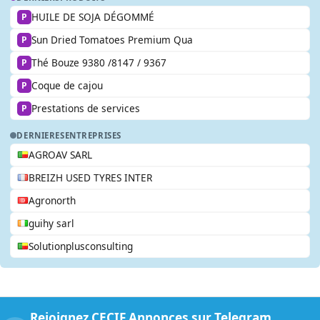
HUILE DE SOJA DÉGOMMÉ
P
Sun Dried Tomatoes Premium Qua
P
Thé Bouze 9380 /8147 / 9367
P
Coque de cajou
P
Prestations de services
P
DERNIERES
ENTREPRISES
AGROAV SARL
BREIZH USED TYRES INTER
Agronorth
guihy sarl
Solutionplusconsulting
Rejoignez CECIF Annonces sur Telegram