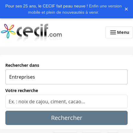
Pour ses 25 ans, le CECIF fait peau neuve !
Enfin une version
×
mobile et plein de nouveautés à venir.
Menu
Rechercher dans
Votre recherche
Rechercher