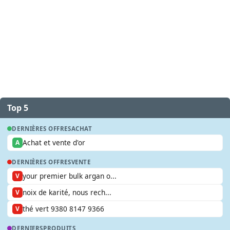
Top 5
DERNIÈRES OFFRES
ACHAT
Achat et vente d'or
A
DERNIÈRES OFFRES
VENTE
your premier bulk argan o...
V
noix de karité, nous rech...
V
thé vert 9380 8147 9366
V
DERNIERS
PRODUITS