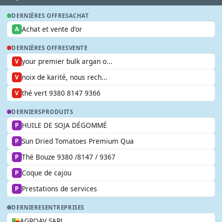
DERNIÈRES OFFRES
ACHAT
Achat et vente d'or
A
DERNIÈRES OFFRES
VENTE
your premier bulk argan o...
V
noix de karité, nous rech...
V
thé vert 9380 8147 9366
V
DERNIERS
PRODUITS
HUILE DE SOJA DÉGOMMÉ
P
Sun Dried Tomatoes Premium Qua
P
Thé Bouze 9380 /8147 / 9367
P
Coque de cajou
P
Prestations de services
P
DERNIERES
ENTREPRISES
AGROAV SARL