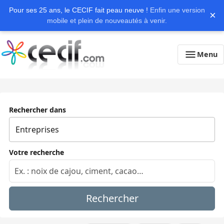
Pour ses 25 ans, le CECIF fait peau neuve !
Enfin une version
×
mobile et plein de nouveautés à venir.
Menu
Rechercher dans
Votre recherche
Rechercher