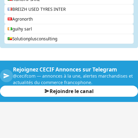
BREIZH USED TYRES INTER
Agronorth
guihy sarl
Solutionplusconsulting
Rejoignez CECIF Annonces sur Telegram
@cecifcom — annonces à la une, alertes marchandises et
actualités du commerce francophone.
Rejoindre le canal