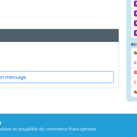
D
un message
m
dises et actualités du commerce francophone.