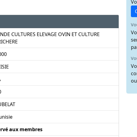
Vo
Vo
Vo
NDE CULTURES ELEVAGE OVIN ET CULTURE
se
ICHERE
pa
000
Vo
Vo
ISIE
co
A
ou
0
BELAT
unisie
ervé aux membres