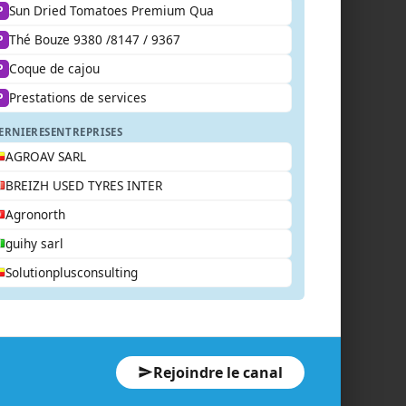
Sun Dried Tomatoes Premium Qua
P
Thé Bouze 9380 /8147 / 9367
P
Coque de cajou
P
Prestations de services
P
ERNIERES
ENTREPRISES
AGROAV SARL
BREIZH USED TYRES INTER
Agronorth
guihy sarl
Solutionplusconsulting
Rejoindre le canal