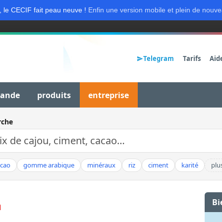
, le CECIF fait peau neuve !
Enfin une version mobile et plein de nouve
Telegram
Tarifs
Aid
mande
produits
entreprise
rche
acao
gomme arabique
minéraux
riz
ciment
karité
plu
Bi