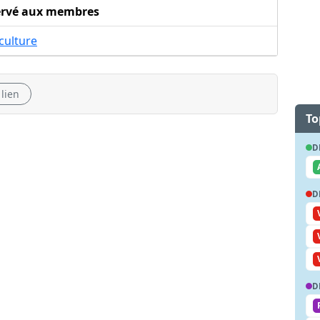
ervé aux membres
culture
 lien
To
D
D
D