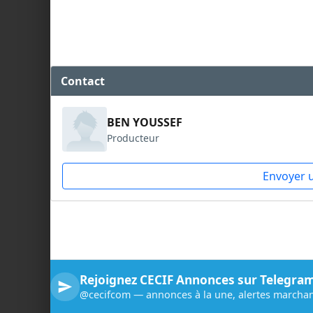
Contact
BEN YOUSSEF
Producteur
Envoyer 
Rejoignez CECIF Annonces sur Telegra
@cecifcom — annonces à la une, alertes marchan