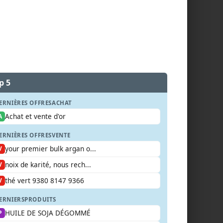
p 5
ERNIÈRES OFFRES
ACHAT
Achat et vente d'or
A
ERNIÈRES OFFRES
VENTE
your premier bulk argan o...
V
noix de karité, nous rech...
V
thé vert 9380 8147 9366
V
ERNIERS
PRODUITS
HUILE DE SOJA DÉGOMMÉ
P