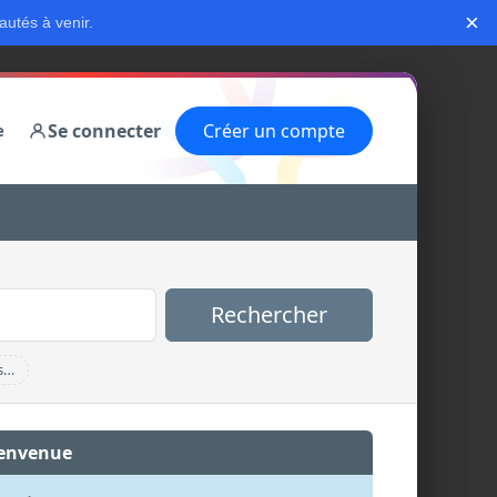
×
autés à venir.
Se connecter
Créer un compte
e
Rechercher
s…
envenue