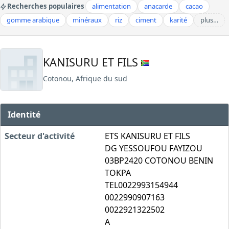
Recherches populaires
alimentation
anacarde
cacao
gomme arabique
minéraux
riz
ciment
karité
plus…
KANISURU ET FILS
Cotonou, Afrique du sud
Identité
Secteur d'activité
ETS KANISURU ET FILS
DG YESSOUFOU FAYIZOU
03BP2420 COTONOU BENIN
TOKPA
TEL0022993154944
0022990907163
0022921322502
A