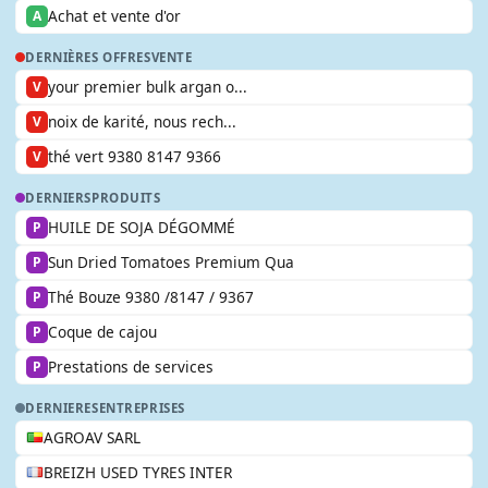
Achat et vente d'or
A
DERNIÈRES OFFRES
VENTE
your premier bulk argan o...
V
noix de karité, nous rech...
V
thé vert 9380 8147 9366
V
DERNIERS
PRODUITS
HUILE DE SOJA DÉGOMMÉ
P
Sun Dried Tomatoes Premium Qua
P
Thé Bouze 9380 /8147 / 9367
P
Coque de cajou
P
Prestations de services
P
DERNIERES
ENTREPRISES
AGROAV SARL
BREIZH USED TYRES INTER