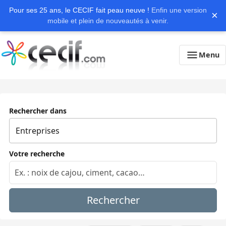
Pour ses 25 ans, le CECIF fait peau neuve !
Enfin une version
×
mobile et plein de nouveautés à venir.
Menu
Rechercher dans
Votre recherche
Rechercher