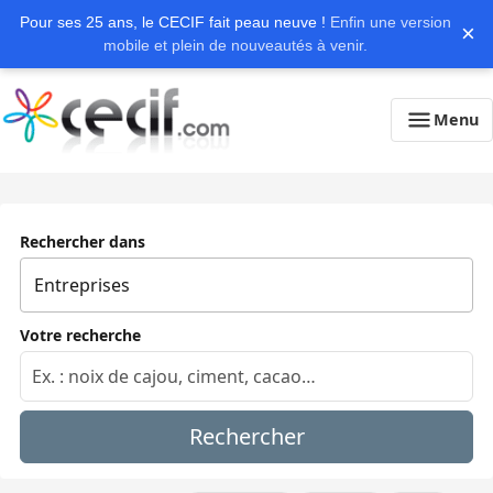
Pour ses 25 ans, le CECIF fait peau neuve !
Enfin une version
×
mobile et plein de nouveautés à venir.
Menu
Rechercher dans
Votre recherche
Rechercher