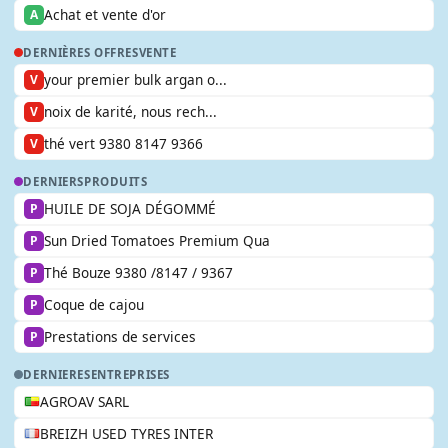
Achat et vente d'or
A
DERNIÈRES OFFRES
VENTE
your premier bulk argan o...
V
noix de karité, nous rech...
V
thé vert 9380 8147 9366
V
DERNIERS
PRODUITS
HUILE DE SOJA DÉGOMMÉ
P
Sun Dried Tomatoes Premium Qua
P
Thé Bouze 9380 /8147 / 9367
P
Coque de cajou
P
Prestations de services
P
DERNIERES
ENTREPRISES
AGROAV SARL
BREIZH USED TYRES INTER