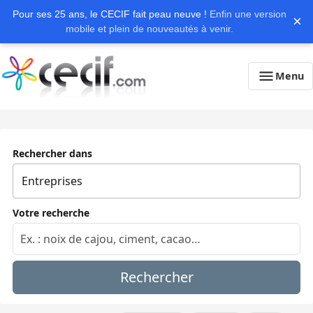
Pour ses 25 ans, le CECIF fait peau neuve !
Enfin une version
×
mobile et plein de nouveautés à venir.
Menu
Rechercher dans
Votre recherche
Rechercher