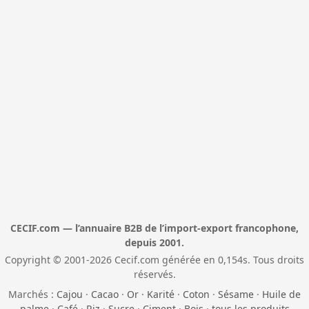
CECIF.com — l’annuaire B2B de l’import-export francophone,
depuis 2001.
Copyright © 2001-2026 Cecif.com générée en 0,154s. Tous droits
réservés.
Marchés :
Cajou
·
Cacao
·
Or
·
Karité
·
Coton
·
Sésame
·
Huile de
palme
·
Café
·
Riz
·
Sucre
·
Ciment
·
Bois
·
tous les produits