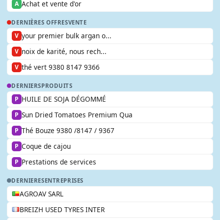
Achat et vente d'or
A
DERNIÈRES OFFRES
VENTE
your premier bulk argan o...
V
noix de karité, nous rech...
V
thé vert 9380 8147 9366
V
DERNIERS
PRODUITS
HUILE DE SOJA DÉGOMMÉ
P
Sun Dried Tomatoes Premium Qua
P
Thé Bouze 9380 /8147 / 9367
P
Coque de cajou
P
Prestations de services
P
DERNIERES
ENTREPRISES
AGROAV SARL
BREIZH USED TYRES INTER