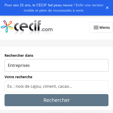
Pour ses 25 ans, le CECIF fait peau neuve !
Enfin une version
×
mobile et plein de nouveautés à venir.
Menu
Rechercher dans
Votre recherche
Rechercher