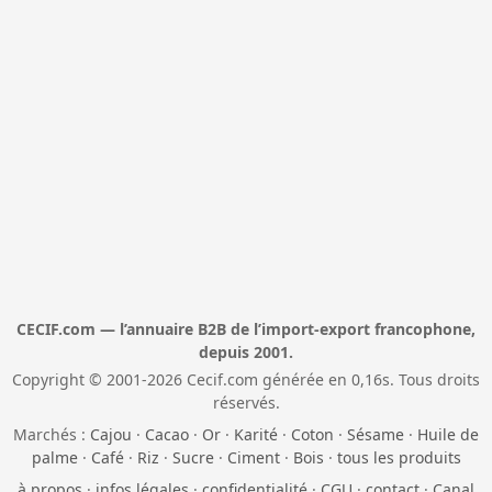
CECIF.com — l’annuaire B2B de l’import-export francophone,
depuis 2001.
Copyright © 2001-2026 Cecif.com générée en 0,16s. Tous droits
réservés.
Marchés :
Cajou
·
Cacao
·
Or
·
Karité
·
Coton
·
Sésame
·
Huile de
palme
·
Café
·
Riz
·
Sucre
·
Ciment
·
Bois
·
tous les produits
à propos
·
infos légales
·
confidentialité
·
CGU
·
contact
·
Canal