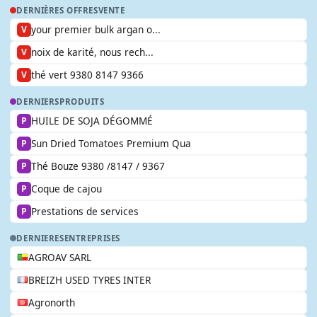
DERNIÈRES OFFRES
VENTE
your premier bulk argan o...
V
noix de karité, nous rech...
V
thé vert 9380 8147 9366
V
DERNIERS
PRODUITS
HUILE DE SOJA DÉGOMMÉ
P
Sun Dried Tomatoes Premium Qua
P
Thé Bouze 9380 /8147 / 9367
P
Coque de cajou
P
Prestations de services
P
DERNIERES
ENTREPRISES
AGROAV SARL
BREIZH USED TYRES INTER
Agronorth