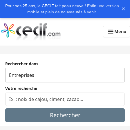
Pour ses 25 ans, le CECIF fait peau neuve !
Enfin une version
×
mobile et plein de nouveautés à venir.
Menu
Rechercher dans
Votre recherche
Rechercher