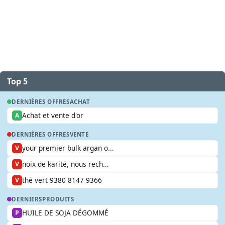
Top 5
DERNIÈRES OFFRES
ACHAT
Achat et vente d'or
A
DERNIÈRES OFFRES
VENTE
your premier bulk argan o...
V
noix de karité, nous rech...
V
thé vert 9380 8147 9366
V
DERNIERS
PRODUITS
HUILE DE SOJA DÉGOMMÉ
P