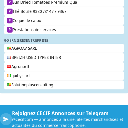
Sun Dried Tomatoes Premium Qua
P
Thé Bouze 9380 /8147 / 9367
P
Coque de cajou
P
Prestations de services
P
DERNIERES
ENTREPRISES
AGROAV SARL
BREIZH USED TYRES INTER
Agronorth
guihy sarl
Solutionplusconsulting
Rejoignez CECIF Annonces sur Telegram
@cecifcom — annonces à la une, alertes marchandises et
actualités du commerce francophone.