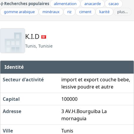
Recherches populaires
alimentation
anacarde
cacao
gomme arabique
minéraux
riz
ciment
karité
plus…
K.I.D
Tunis, Tunisie
Identité
Secteur d'activité
import et export couche bebe,
lessive poudre et autre
Capital
100000
Adresse
3 AV.H.Bourguiba La
mornaguia
Ville
Tunis