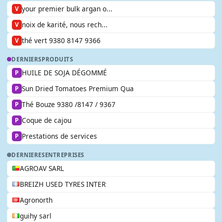
your premier bulk argan o...
V
noix de karité, nous rech...
V
thé vert 9380 8147 9366
V
DERNIERS
PRODUITS
HUILE DE SOJA DÉGOMMÉ
P
Sun Dried Tomatoes Premium Qua
P
Thé Bouze 9380 /8147 / 9367
P
Coque de cajou
P
Prestations de services
P
DERNIERES
ENTREPRISES
AGROAV SARL
BREIZH USED TYRES INTER
Agronorth
guihy sarl