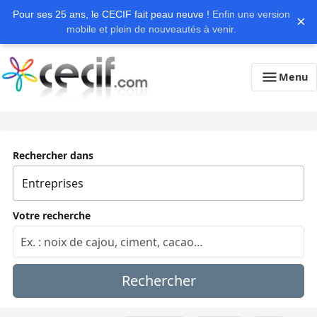
Pour ses 25 ans, le CECIF fait peau neuve !
Enfin une version
×
mobile et plein de nouveautés à venir.
Menu
Rechercher dans
Votre recherche
Rechercher