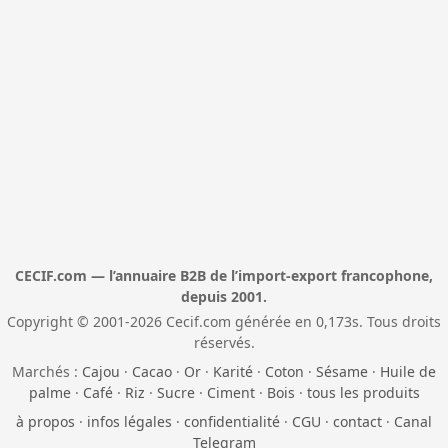
CECIF.com — l’annuaire B2B de l’import-export francophone,
depuis 2001.
Copyright © 2001-2026 Cecif.com générée en 0,173s. Tous droits
réservés.
Marchés :
Cajou
·
Cacao
·
Or
·
Karité
·
Coton
·
Sésame
·
Huile de
palme
·
Café
·
Riz
·
Sucre
·
Ciment
·
Bois
·
tous les produits
à propos
·
infos légales
·
confidentialité
·
CGU
·
contact
·
Canal
Telegram