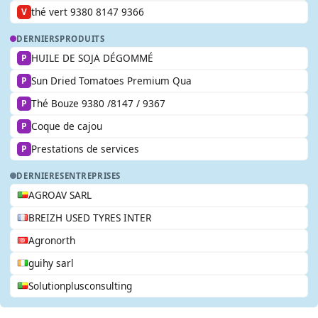
thé vert 9380 8147 9366
V
DERNIERS
PRODUITS
HUILE DE SOJA DÉGOMMÉ
P
Sun Dried Tomatoes Premium Qua
P
Thé Bouze 9380 /8147 / 9367
P
Coque de cajou
P
Prestations de services
P
DERNIERES
ENTREPRISES
AGROAV SARL
BREIZH USED TYRES INTER
Agronorth
guihy sarl
Solutionplusconsulting