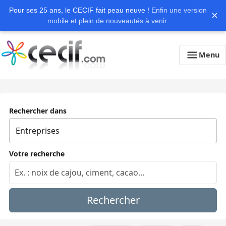
Pour ses 25 ans, le CECIF fait peau neuve !
Enfin une version
×
mobile et plein de nouveautés à venir.
Menu
Rechercher dans
Votre recherche
Rechercher