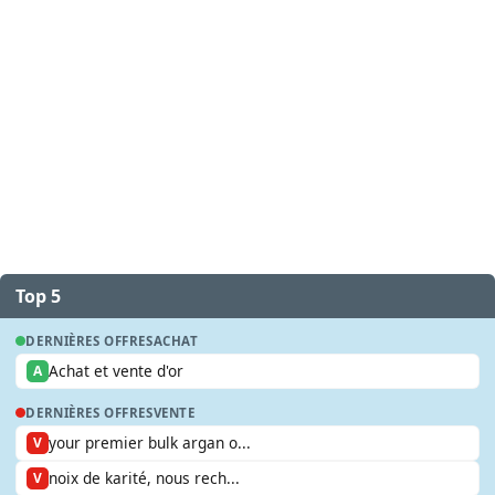
Top 5
DERNIÈRES OFFRES
ACHAT
Achat et vente d'or
A
DERNIÈRES OFFRES
VENTE
your premier bulk argan o...
V
noix de karité, nous rech...
V