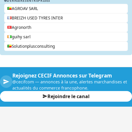
DERNIERES
ENTREPRISES
AGROAV SARL
BREIZH USED TYRES INTER
Agronorth
guihy sarl
Solutionplusconsulting
Rejoignez CECIF Annonces sur Telegram
@cecifcom — annonces à la une, alertes marchandises et
actualités du commerce francophone.
Rejoindre le canal