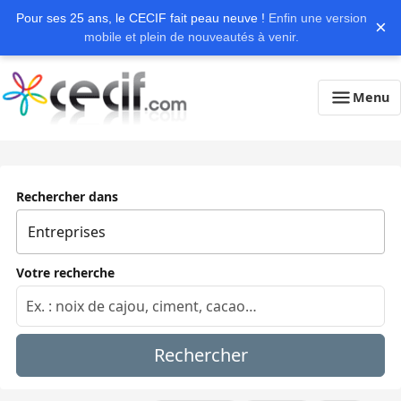
Pour ses 25 ans, le CECIF fait peau neuve !
Enfin une version
×
mobile et plein de nouveautés à venir.
Menu
Rechercher dans
Votre recherche
Rechercher