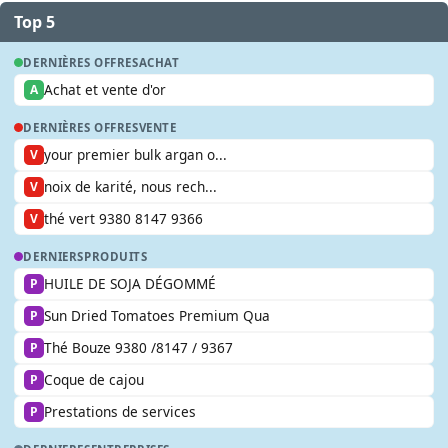
Top 5
DERNIÈRES OFFRES
ACHAT
Achat et vente d'or
A
DERNIÈRES OFFRES
VENTE
your premier bulk argan o...
V
noix de karité, nous rech...
V
thé vert 9380 8147 9366
V
DERNIERS
PRODUITS
HUILE DE SOJA DÉGOMMÉ
P
Sun Dried Tomatoes Premium Qua
P
Thé Bouze 9380 /8147 / 9367
P
Coque de cajou
P
Prestations de services
P