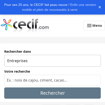
Pour ses 25 ans, le CECIF fait peau neuve !
Enfin une version
×
mobile et plein de nouveautés à venir.
Menu
Rechercher dans
Votre recherche
Rechercher