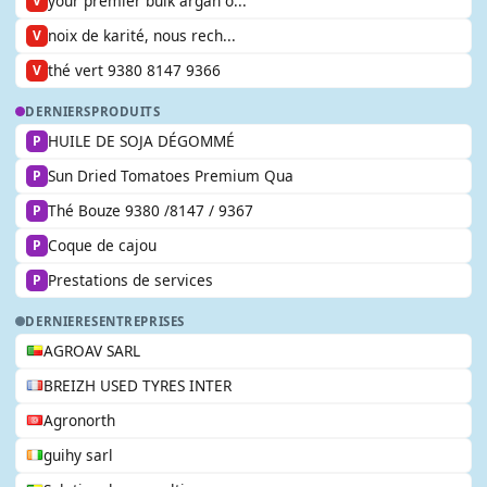
your premier bulk argan o...
V
noix de karité, nous rech...
V
thé vert 9380 8147 9366
V
DERNIERS
PRODUITS
HUILE DE SOJA DÉGOMMÉ
P
Sun Dried Tomatoes Premium Qua
P
Thé Bouze 9380 /8147 / 9367
P
Coque de cajou
P
Prestations de services
P
DERNIERES
ENTREPRISES
AGROAV SARL
BREIZH USED TYRES INTER
Agronorth
guihy sarl