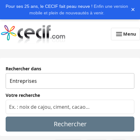
Pour ses 25 ans, le CECIF fait peau neuve !
Enfin une version
×
mobile et plein de nouveautés à venir.
Menu
Rechercher dans
Votre recherche
Rechercher