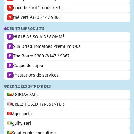
noix de karité, nous rech...
V
thé vert 9380 8147 9366
V
DERNIERS
PRODUITS
HUILE DE SOJA DÉGOMMÉ
P
Sun Dried Tomatoes Premium Qua
P
Thé Bouze 9380 /8147 / 9367
P
Coque de cajou
P
Prestations de services
P
DERNIERES
ENTREPRISES
AGROAV SARL
BREIZH USED TYRES INTER
Agronorth
guihy sarl
Solutionplusconsulting