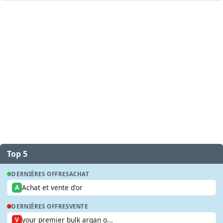
Top 5
DERNIÈRES OFFRES
ACHAT
Achat et vente d'or
A
DERNIÈRES OFFRES
VENTE
your premier bulk argan o...
V