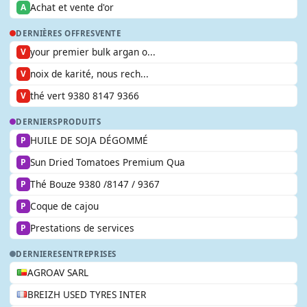
Achat et vente d'or
A
DERNIÈRES OFFRES
VENTE
your premier bulk argan o...
V
noix de karité, nous rech...
V
thé vert 9380 8147 9366
V
DERNIERS
PRODUITS
HUILE DE SOJA DÉGOMMÉ
P
Sun Dried Tomatoes Premium Qua
P
Thé Bouze 9380 /8147 / 9367
P
Coque de cajou
P
Prestations de services
P
DERNIERES
ENTREPRISES
AGROAV SARL
BREIZH USED TYRES INTER