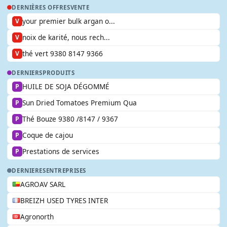
DERNIÈRES OFFRES
VENTE
your premier bulk argan o...
V
noix de karité, nous rech...
V
thé vert 9380 8147 9366
V
DERNIERS
PRODUITS
HUILE DE SOJA DÉGOMMÉ
P
Sun Dried Tomatoes Premium Qua
P
Thé Bouze 9380 /8147 / 9367
P
Coque de cajou
P
Prestations de services
P
DERNIERES
ENTREPRISES
AGROAV SARL
BREIZH USED TYRES INTER
Agronorth