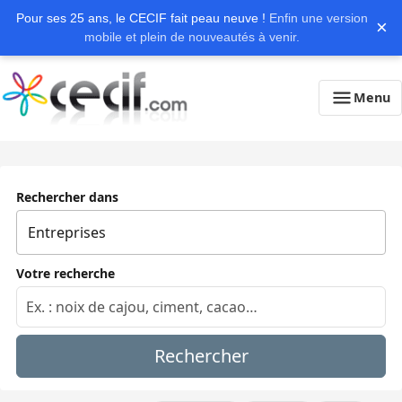
Pour ses 25 ans, le CECIF fait peau neuve !
Enfin une version
×
mobile et plein de nouveautés à venir.
Menu
Rechercher dans
Votre recherche
Rechercher