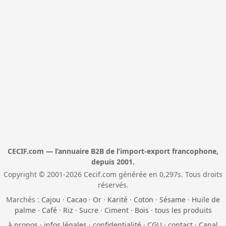
CECIF.com — l’annuaire B2B de l’import-export francophone,
depuis 2001.
Copyright © 2001-2026 Cecif.com générée en 0,297s. Tous droits
réservés.
Marchés :
Cajou
·
Cacao
·
Or
·
Karité
·
Coton
·
Sésame
·
Huile de
palme
·
Café
·
Riz
·
Sucre
·
Ciment
·
Bois
·
tous les produits
à propos
·
infos légales
·
confidentialité
·
CGU
·
contact
·
Canal