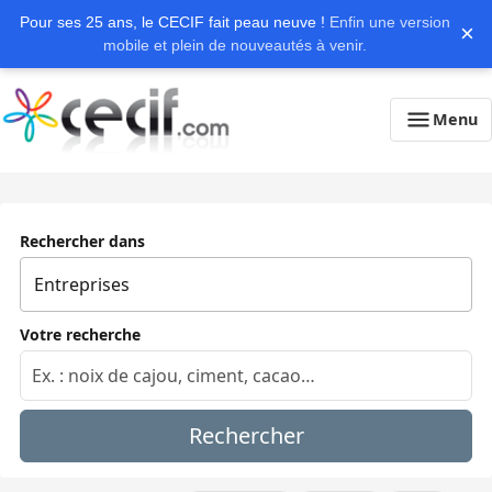
Pour ses 25 ans, le CECIF fait peau neuve !
Enfin une version
×
mobile et plein de nouveautés à venir.
Menu
Rechercher dans
Votre recherche
Rechercher