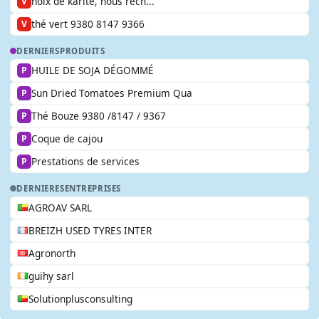
noix de karité, nous rech...
V
thé vert 9380 8147 9366
V
DERNIERS
PRODUITS
HUILE DE SOJA DÉGOMMÉ
P
Sun Dried Tomatoes Premium Qua
P
Thé Bouze 9380 /8147 / 9367
P
Coque de cajou
P
Prestations de services
P
DERNIERES
ENTREPRISES
AGROAV SARL
BREIZH USED TYRES INTER
Agronorth
guihy sarl
Solutionplusconsulting