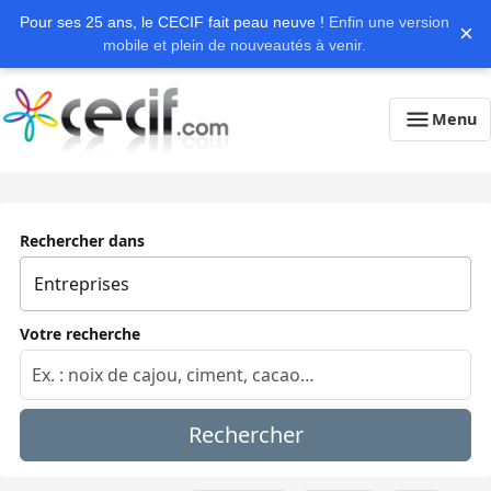
Pour ses 25 ans, le CECIF fait peau neuve !
Enfin une version
×
mobile et plein de nouveautés à venir.
Menu
Rechercher dans
Votre recherche
Rechercher