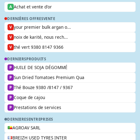
Achat et vente d'or
A
DERNIÈRES OFFRES
VENTE
your premier bulk argan o...
V
noix de karité, nous rech...
V
thé vert 9380 8147 9366
V
DERNIERS
PRODUITS
HUILE DE SOJA DÉGOMMÉ
P
Sun Dried Tomatoes Premium Qua
P
Thé Bouze 9380 /8147 / 9367
P
Coque de cajou
P
Prestations de services
P
DERNIERES
ENTREPRISES
AGROAV SARL
BREIZH USED TYRES INTER