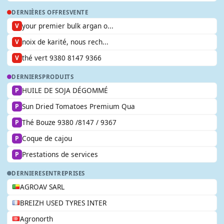
DERNIÈRES OFFRES
VENTE
your premier bulk argan o...
V
noix de karité, nous rech...
V
thé vert 9380 8147 9366
V
DERNIERS
PRODUITS
HUILE DE SOJA DÉGOMMÉ
P
Sun Dried Tomatoes Premium Qua
P
Thé Bouze 9380 /8147 / 9367
P
Coque de cajou
P
Prestations de services
P
DERNIERES
ENTREPRISES
AGROAV SARL
BREIZH USED TYRES INTER
Agronorth