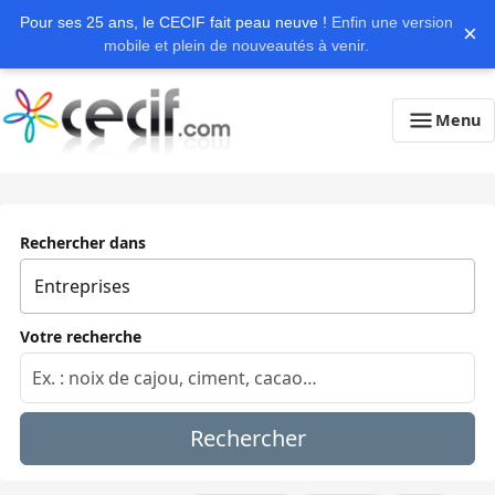
Pour ses 25 ans, le CECIF fait peau neuve !
Enfin une version
×
mobile et plein de nouveautés à venir.
Menu
Rechercher dans
Votre recherche
Rechercher