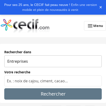
Pour ses 25 ans, le CECIF fait peau neuve !
Enfin une version
×
mobile et plein de nouveautés à venir.
Menu
Rechercher dans
Votre recherche
Rechercher