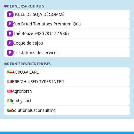
DERNIERS
PRODUITS
HUILE DE SOJA DÉGOMMÉ
P
Sun Dried Tomatoes Premium Qua
P
Thé Bouze 9380 /8147 / 9367
P
Coque de cajou
P
Prestations de services
P
DERNIERES
ENTREPRISES
AGROAV SARL
BREIZH USED TYRES INTER
Agronorth
guihy sarl
Solutionplusconsulting