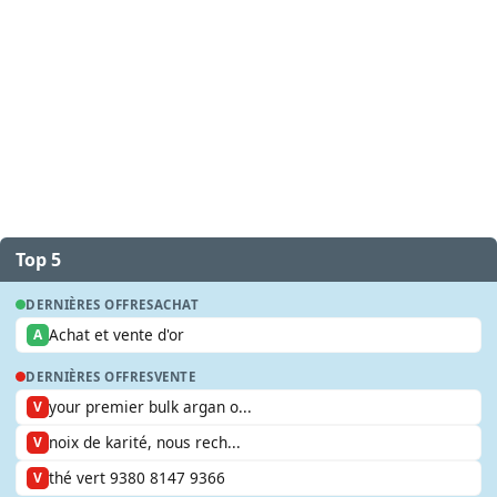
Top 5
DERNIÈRES OFFRES
ACHAT
Achat et vente d'or
A
DERNIÈRES OFFRES
VENTE
your premier bulk argan o...
V
noix de karité, nous rech...
V
thé vert 9380 8147 9366
V