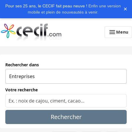
Pour ses 25 ans, le CECIF fait peau neuve !
Enfin une version
×
mobile et plein de nouveautés à venir.
Menu
Rechercher dans
Votre recherche
Rechercher