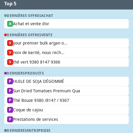
Top 5
DERNIÈRES OFFRES
ACHAT
Achat et vente d'or
A
DERNIÈRES OFFRES
VENTE
your premier bulk argan o...
V
noix de karité, nous rech...
V
thé vert 9380 8147 9366
V
DERNIERS
PRODUITS
HUILE DE SOJA DÉGOMMÉ
P
Sun Dried Tomatoes Premium Qua
P
Thé Bouze 9380 /8147 / 9367
P
Coque de cajou
P
Prestations de services
P
DERNIERES
ENTREPRISES