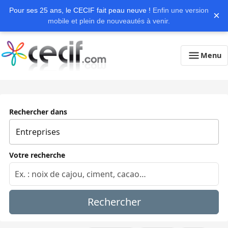
Pour ses 25 ans, le CECIF fait peau neuve !
Enfin une version
×
mobile et plein de nouveautés à venir.
Menu
Rechercher dans
Votre recherche
Rechercher