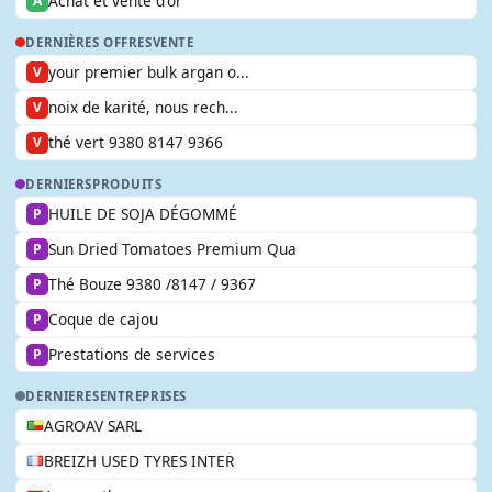
Achat et vente d'or
A
DERNIÈRES OFFRES
VENTE
your premier bulk argan o...
V
noix de karité, nous rech...
V
thé vert 9380 8147 9366
V
DERNIERS
PRODUITS
HUILE DE SOJA DÉGOMMÉ
P
Sun Dried Tomatoes Premium Qua
P
Thé Bouze 9380 /8147 / 9367
P
Coque de cajou
P
Prestations de services
P
DERNIERES
ENTREPRISES
AGROAV SARL
BREIZH USED TYRES INTER