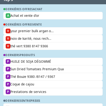
DERNIÈRES OFFRES
ACHAT
Achat et vente d'or
A
DERNIÈRES OFFRES
VENTE
your premier bulk argan o...
V
noix de karité, nous rech...
V
thé vert 9380 8147 9366
V
DERNIERS
PRODUITS
HUILE DE SOJA DÉGOMMÉ
P
Sun Dried Tomatoes Premium Qua
P
Thé Bouze 9380 /8147 / 9367
P
Coque de cajou
P
Prestations de services
P
DERNIERES
ENTREPRISES