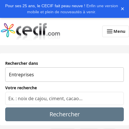
Pour ses 25 ans, le CECIF fait peau neuve !
Enfin une version
×
mobile et plein de nouveautés à venir.
Menu
Rechercher dans
Votre recherche
Rechercher