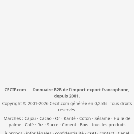
CECIF.com — l’annuaire B2B de l’import-export francophone,
depuis 2001.
Copyright © 2001-2026 Cecif.com générée en 0,253s. Tous droits
réservés.
Marchés :
Cajou
·
Cacao
·
Or
·
Karité
·
Coton
·
Sésame
·
Huile de
palme
·
Café
·
Riz
·
Sucre
·
Ciment
·
Bois
·
tous les produits
à propos
·
infos légales
·
confidentialité
·
CGU
·
contact
·
Canal