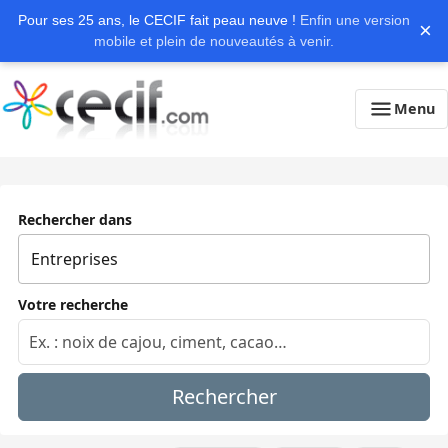
Pour ses 25 ans, le CECIF fait peau neuve !
Enfin une version
×
mobile et plein de nouveautés à venir.
Menu
Rechercher dans
Votre recherche
Rechercher