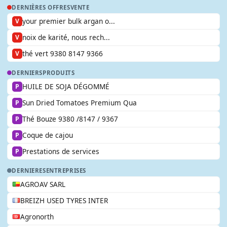
DERNIÈRES OFFRES
VENTE
your premier bulk argan o...
V
noix de karité, nous rech...
V
thé vert 9380 8147 9366
V
DERNIERS
PRODUITS
HUILE DE SOJA DÉGOMMÉ
P
Sun Dried Tomatoes Premium Qua
P
Thé Bouze 9380 /8147 / 9367
P
Coque de cajou
P
Prestations de services
P
DERNIERES
ENTREPRISES
AGROAV SARL
BREIZH USED TYRES INTER
Agronorth