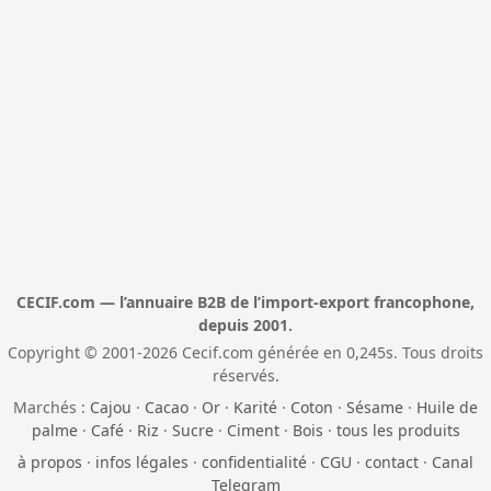
CECIF.com — l’annuaire B2B de l’import-export francophone,
depuis 2001.
Copyright © 2001-2026 Cecif.com générée en 0,245s. Tous droits
réservés.
Marchés :
Cajou
·
Cacao
·
Or
·
Karité
·
Coton
·
Sésame
·
Huile de
palme
·
Café
·
Riz
·
Sucre
·
Ciment
·
Bois
·
tous les produits
à propos
·
infos légales
·
confidentialité
·
CGU
·
contact
·
Canal
Telegram