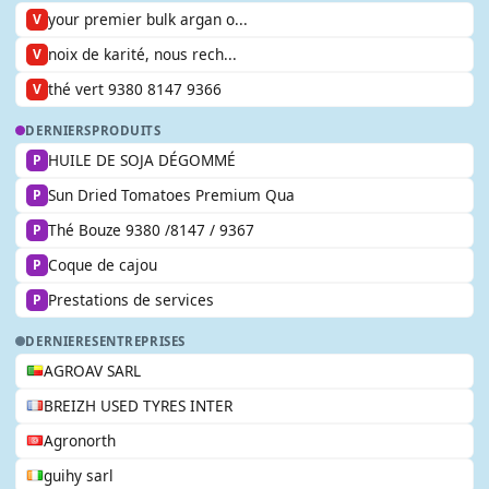
your premier bulk argan o...
V
noix de karité, nous rech...
V
thé vert 9380 8147 9366
V
DERNIERS
PRODUITS
HUILE DE SOJA DÉGOMMÉ
P
Sun Dried Tomatoes Premium Qua
P
Thé Bouze 9380 /8147 / 9367
P
Coque de cajou
P
Prestations de services
P
DERNIERES
ENTREPRISES
AGROAV SARL
BREIZH USED TYRES INTER
Agronorth
guihy sarl