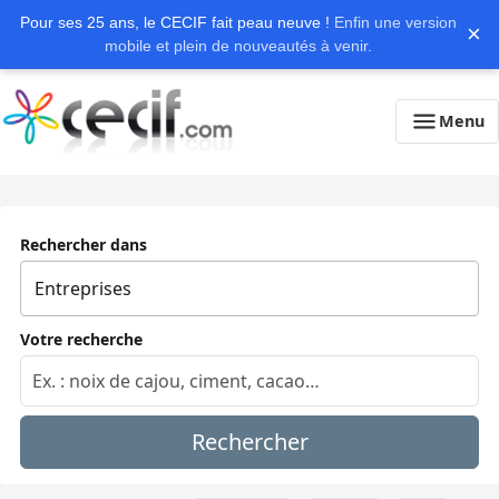
Pour ses 25 ans, le CECIF fait peau neuve !
Enfin une version
×
mobile et plein de nouveautés à venir.
Menu
Rechercher dans
Votre recherche
Rechercher