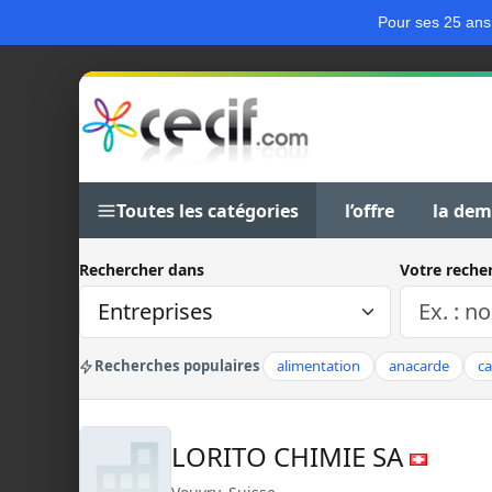
Pour ses 25 ans
Toutes les catégories
l’offre
la de
Rechercher dans
Votre reche
Recherches populaires
alimentation
anacarde
c
LORITO CHIMIE SA