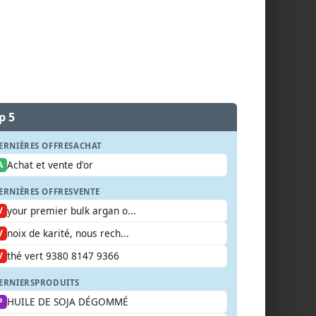
p 5
ERNIÈRES OFFRES
ACHAT
Achat et vente d'or
A
ERNIÈRES OFFRES
VENTE
your premier bulk argan o...
V
noix de karité, nous rech...
V
thé vert 9380 8147 9366
V
ERNIERS
PRODUITS
HUILE DE SOJA DÉGOMMÉ
P