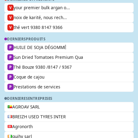
your premier bulk argan o...
V
noix de karité, nous rech...
V
thé vert 9380 8147 9366
V
DERNIERS
PRODUITS
HUILE DE SOJA DÉGOMMÉ
P
Sun Dried Tomatoes Premium Qua
P
Thé Bouze 9380 /8147 / 9367
P
Coque de cajou
P
Prestations de services
P
DERNIERES
ENTREPRISES
AGROAV SARL
BREIZH USED TYRES INTER
Agronorth
guihy sarl