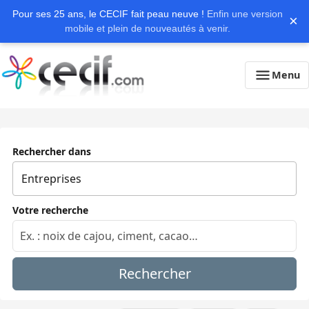
Pour ses 25 ans, le CECIF fait peau neuve !
Enfin une version
×
mobile et plein de nouveautés à venir.
Menu
Rechercher dans
Votre recherche
Rechercher