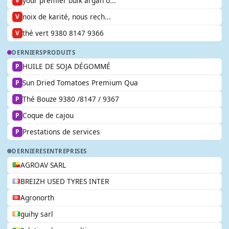
your premier bulk argan o...
V
noix de karité, nous rech...
V
thé vert 9380 8147 9366
V
DERNIERS
PRODUITS
HUILE DE SOJA DÉGOMMÉ
P
Sun Dried Tomatoes Premium Qua
P
Thé Bouze 9380 /8147 / 9367
P
Coque de cajou
P
Prestations de services
P
DERNIERES
ENTREPRISES
AGROAV SARL
BREIZH USED TYRES INTER
Agronorth
guihy sarl