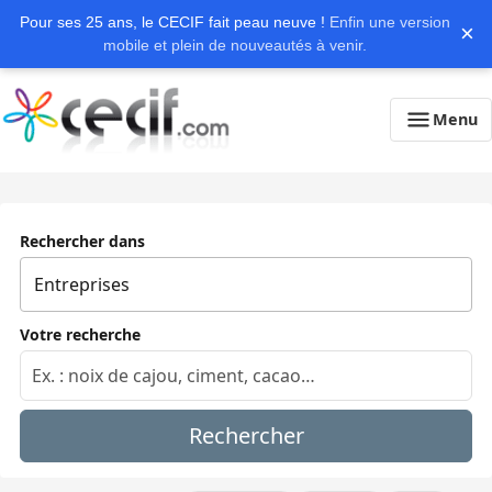
Pour ses 25 ans, le CECIF fait peau neuve !
Enfin une version
×
mobile et plein de nouveautés à venir.
Menu
Rechercher dans
Votre recherche
Rechercher