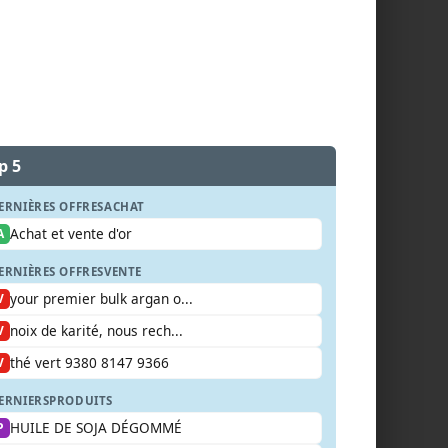
p 5
ERNIÈRES OFFRES
ACHAT
Achat et vente d'or
A
ERNIÈRES OFFRES
VENTE
your premier bulk argan o...
V
noix de karité, nous rech...
V
thé vert 9380 8147 9366
V
ERNIERS
PRODUITS
HUILE DE SOJA DÉGOMMÉ
P