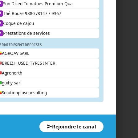
Sun Dried Tomatoes Premium Qua
P
Thé Bouze 9380 /8147 / 9367
P
Coque de cajou
P
Prestations de services
P
ERNIERES
ENTREPRISES
AGROAV SARL
BREIZH USED TYRES INTER
Agronorth
guihy sarl
Solutionplusconsulting
Rejoindre le canal