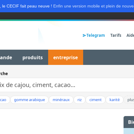
, le CECIF fait peau neuve !
Enfin une version mobile et plein de nouve
Telegram
Tarifs
Aid
mande
produits
entreprise
rche
acao
gomme arabique
minéraux
riz
ciment
karité
plu
Bi