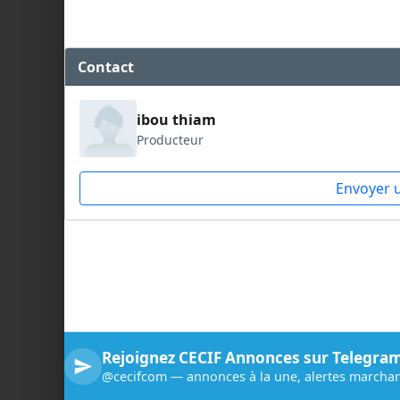
Contact
ibou thiam
Producteur
Envoyer 
Rejoignez CECIF Annonces sur Telegra
@cecifcom — annonces à la une, alertes marchan