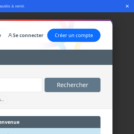
×
autés à venir.
Se connecter
Créer un compte
e
Rechercher
s…
envenue