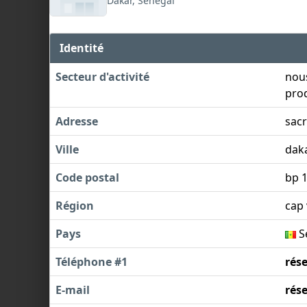
Dakar, Sénégal
Identité
Secteur d'activité
nous
prod
Adresse
sacr
Ville
dak
Code postal
bp 
Région
cap 
Pays
S
Téléphone #1
rés
E-mail
rés