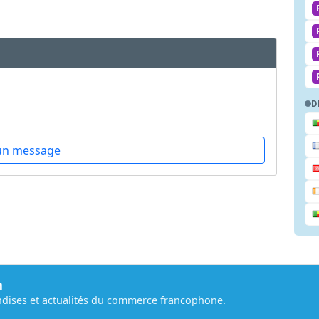
D
un message
m
dises et actualités du commerce francophone.