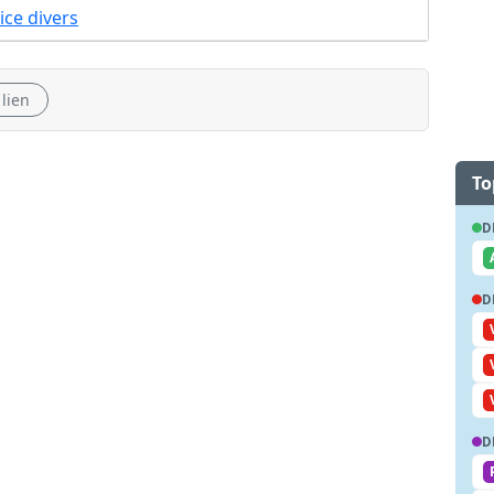
ice divers
 lien
To
D
D
D