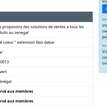
Vo
Vo
Vo
 proposons des solutions de ventes a tous les
se
uits au senegal
pa
é coeur " extension 6bis dakar
Vo
Vo
ar
co
10013
ou
vert
énégal
ervé aux membres
ervé aux membres