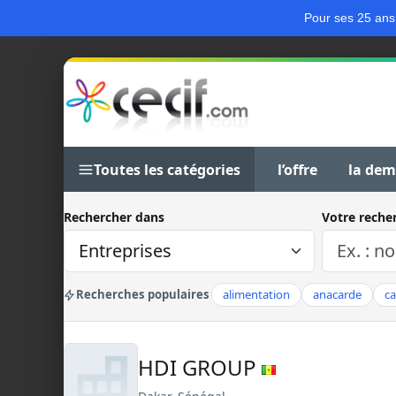
Pour ses 25 ans
Toutes les catégories
l’offre
la de
Rechercher dans
Votre reche
Recherches populaires
alimentation
anacarde
c
HDI GROUP