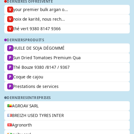
DERNIÈRES OFFRES
VENTE
your premier bulk argan o...
V
noix de karité, nous rech...
V
thé vert 9380 8147 9366
V
DERNIERS
PRODUITS
HUILE DE SOJA DÉGOMMÉ
P
Sun Dried Tomatoes Premium Qua
P
Thé Bouze 9380 /8147 / 9367
P
Coque de cajou
P
Prestations de services
P
DERNIERES
ENTREPRISES
AGROAV SARL
BREIZH USED TYRES INTER
Agronorth