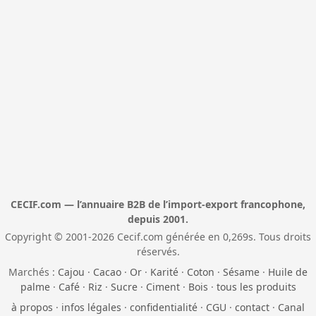
CECIF.com — l’annuaire B2B de l’import-export francophone,
depuis 2001.
Copyright © 2001-2026 Cecif.com générée en 0,269s. Tous droits
réservés.
Marchés :
Cajou
·
Cacao
·
Or
·
Karité
·
Coton
·
Sésame
·
Huile de
palme
·
Café
·
Riz
·
Sucre
·
Ciment
·
Bois
·
tous les produits
à propos
·
infos légales
·
confidentialité
·
CGU
·
contact
·
Canal