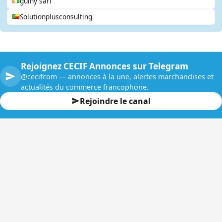
guihy sarl
Solutionplusconsulting
Rejoignez CECIF Annonces sur Telegram
@cecifcom — annonces à la une, alertes marchandises et
actualités du commerce francophone.
Rejoindre le canal