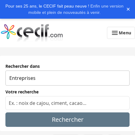
Pour ses 25 ans, le CECIF fait peau neuve !
Enfin une version
×
mobile et plein de nouveautés à venir.
Menu
Rechercher dans
Votre recherche
Rechercher