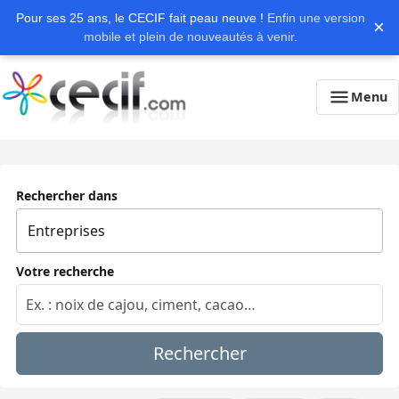
Pour ses 25 ans, le CECIF fait peau neuve !
Enfin une version
×
mobile et plein de nouveautés à venir.
Menu
Rechercher dans
Votre recherche
Rechercher