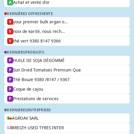
Achat et vente d'or
A
DERNIÈRES OFFRES
VENTE
your premier bulk argan o...
V
noix de karité, nous rech...
V
thé vert 9380 8147 9366
V
DERNIERS
PRODUITS
HUILE DE SOJA DÉGOMMÉ
P
Sun Dried Tomatoes Premium Qua
P
Thé Bouze 9380 /8147 / 9367
P
Coque de cajou
P
Prestations de services
P
DERNIERES
ENTREPRISES
AGROAV SARL
BREIZH USED TYRES INTER