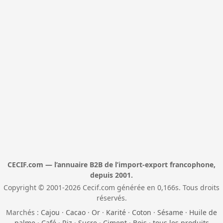
CECIF.com — l’annuaire B2B de l’import-export francophone,
depuis 2001.
Copyright © 2001-2026 Cecif.com générée en 0,166s. Tous droits
réservés.
Marchés :
Cajou
·
Cacao
·
Or
·
Karité
·
Coton
·
Sésame
·
Huile de
palme
·
Café
·
Riz
·
Sucre
·
Ciment
·
Bois
·
tous les produits