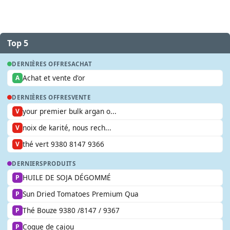
Top 5
DERNIÈRES OFFRES
ACHAT
Achat et vente d'or
A
DERNIÈRES OFFRES
VENTE
your premier bulk argan o...
V
noix de karité, nous rech...
V
thé vert 9380 8147 9366
V
DERNIERS
PRODUITS
HUILE DE SOJA DÉGOMMÉ
P
Sun Dried Tomatoes Premium Qua
P
Thé Bouze 9380 /8147 / 9367
P
Coque de cajou
P