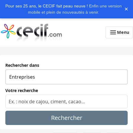
Pour ses 25 ans, le CECIF fait peau neuve !
Enfin une version
×
mobile et plein de nouveautés à venir.
Menu
Rechercher dans
Votre recherche
Rechercher