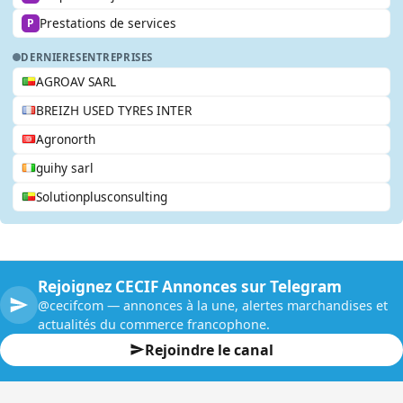
Prestations de services
P
DERNIERES
ENTREPRISES
AGROAV SARL
BREIZH USED TYRES INTER
Agronorth
guihy sarl
Solutionplusconsulting
Rejoignez CECIF Annonces sur Telegram
@cecifcom — annonces à la une, alertes marchandises et
actualités du commerce francophone.
Rejoindre le canal