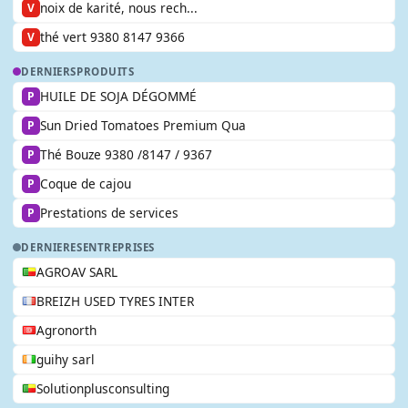
noix de karité, nous rech...
V
thé vert 9380 8147 9366
V
DERNIERS
PRODUITS
HUILE DE SOJA DÉGOMMÉ
P
Sun Dried Tomatoes Premium Qua
P
Thé Bouze 9380 /8147 / 9367
P
Coque de cajou
P
Prestations de services
P
DERNIERES
ENTREPRISES
AGROAV SARL
BREIZH USED TYRES INTER
Agronorth
guihy sarl
Solutionplusconsulting