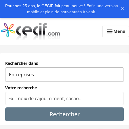
Pour ses 25 ans, le CECIF fait peau neuve !
Enfin une version
×
mobile et plein de nouveautés à venir.
Menu
Rechercher dans
Votre recherche
Rechercher