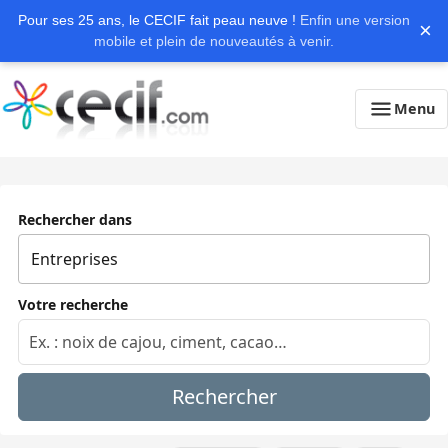
Pour ses 25 ans, le CECIF fait peau neuve !
Enfin une version
×
mobile et plein de nouveautés à venir.
Menu
Rechercher dans
Votre recherche
Rechercher