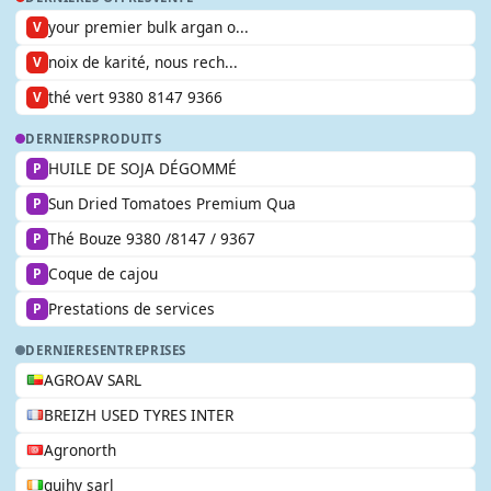
your premier bulk argan o...
V
noix de karité, nous rech...
V
thé vert 9380 8147 9366
V
DERNIERS
PRODUITS
HUILE DE SOJA DÉGOMMÉ
P
Sun Dried Tomatoes Premium Qua
P
Thé Bouze 9380 /8147 / 9367
P
Coque de cajou
P
Prestations de services
P
DERNIERES
ENTREPRISES
AGROAV SARL
BREIZH USED TYRES INTER
Agronorth
guihy sarl