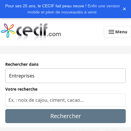
Pour ses 25 ans, le CECIF fait peau neuve !
Enfin une version
×
mobile et plein de nouveautés à venir.
Menu
Rechercher dans
Votre recherche
Rechercher