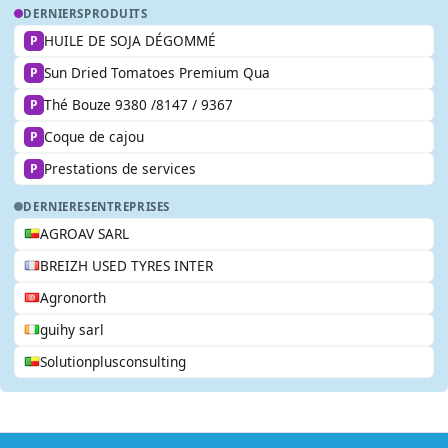
DERNIERS
PRODUITS
HUILE DE SOJA DÉGOMMÉ
P
Sun Dried Tomatoes Premium Qua
P
Thé Bouze 9380 /8147 / 9367
P
Coque de cajou
P
Prestations de services
P
DERNIERES
ENTREPRISES
AGROAV SARL
BREIZH USED TYRES INTER
Agronorth
guihy sarl
Solutionplusconsulting