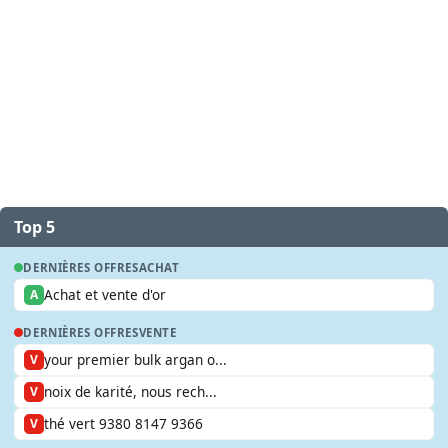
Top 5
DERNIÈRES OFFRES
ACHAT
Achat et vente d'or
A
DERNIÈRES OFFRES
VENTE
your premier bulk argan o...
V
noix de karité, nous rech...
V
thé vert 9380 8147 9366
V