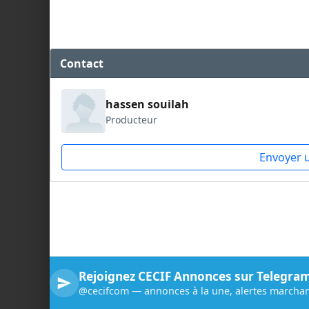
Contact
hassen souilah
Producteur
Envoyer 
Rejoignez CECIF Annonces sur Telegra
@cecifcom — annonces à la une, alertes marchan