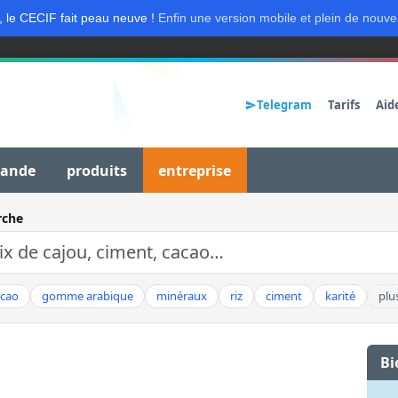
, le CECIF fait peau neuve !
Enfin une version mobile et plein de nouve
Telegram
Tarifs
Aid
mande
produits
entreprise
rche
acao
gomme arabique
minéraux
riz
ciment
karité
plu
Bi