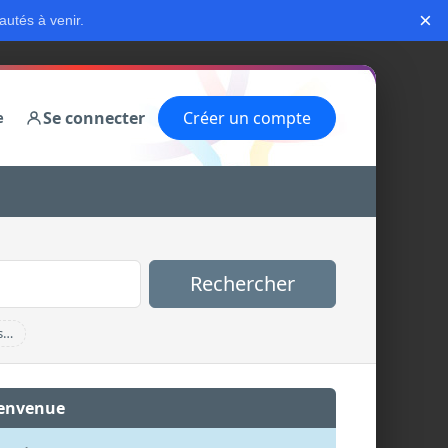
×
autés à venir.
Se connecter
Créer un compte
e
Rechercher
s…
envenue