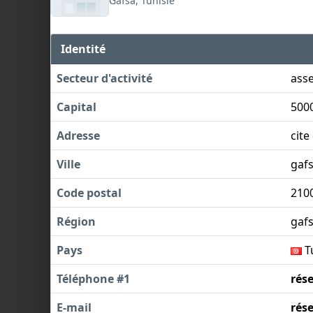
Gafsa, Tunisie
Identité
Secteur d'activité
ass
Capital
500
Adresse
cite
Ville
gaf
Code postal
210
Région
gaf
Pays
T
Téléphone #1
rés
E-mail
rés