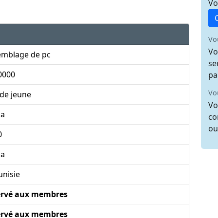
Vo
Vo
Vo
emblage de pc
se
0000
pa
Vo
 de jeune
Vo
sa
co
ou
0
sa
unisie
ervé aux membres
ervé aux membres