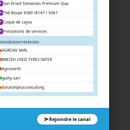
Sun Dried Tomatoes Premium Qua
P
Thé Bouze 9380 /8147 / 9367
P
Coque de cajou
P
Prestations de services
P
ERNIERES
ENTREPRISES
AGROAV SARL
BREIZH USED TYRES INTER
Agronorth
guihy sarl
Solutionplusconsulting
Rejoindre le canal