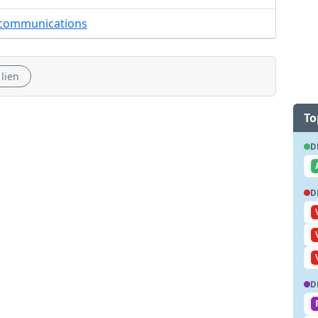
écommunications
 lien
To
D
D
D