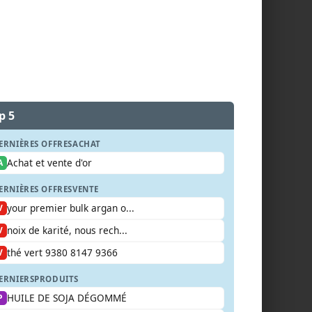
p 5
ERNIÈRES OFFRES
ACHAT
Achat et vente d'or
A
ERNIÈRES OFFRES
VENTE
your premier bulk argan o...
V
noix de karité, nous rech...
V
thé vert 9380 8147 9366
V
ERNIERS
PRODUITS
HUILE DE SOJA DÉGOMMÉ
P