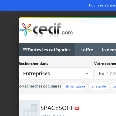
Pour ses 25 ans
Toutes les catégories
l’offre
la de
Rechercher dans
Votre reche
Recherches populaires
alimentation
anacarde
c
SPACESOFT