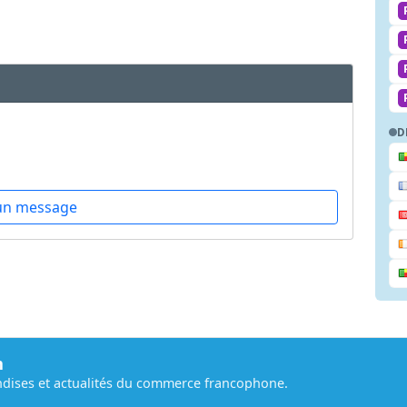
D
un message
m
dises et actualités du commerce francophone.