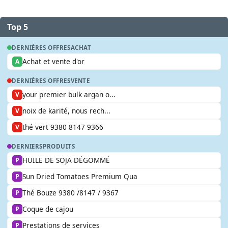
Top 5
DERNIÈRES OFFRES
ACHAT
Achat et vente d'or
A
DERNIÈRES OFFRES
VENTE
your premier bulk argan o...
V
noix de karité, nous rech...
V
thé vert 9380 8147 9366
V
DERNIERS
PRODUITS
HUILE DE SOJA DÉGOMMÉ
P
Sun Dried Tomatoes Premium Qua
P
Thé Bouze 9380 /8147 / 9367
P
Coque de cajou
P
Prestations de services
P