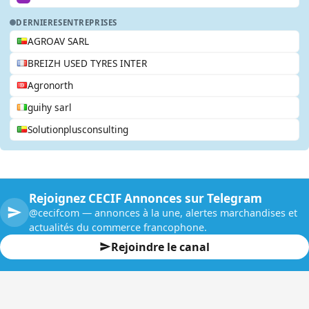
DERNIERES
ENTREPRISES
AGROAV SARL
BREIZH USED TYRES INTER
Agronorth
guihy sarl
Solutionplusconsulting
Rejoignez CECIF Annonces sur Telegram
@cecifcom — annonces à la une, alertes marchandises et
actualités du commerce francophone.
Rejoindre le canal