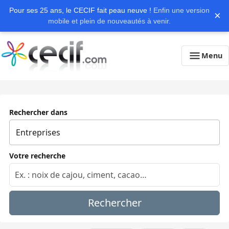
Pour ses 25 ans, le CECIF fait peau neuve !
Enfin une version
×
mobile et plein de nouveautés à venir.
Menu
Rechercher dans
Votre recherche
Rechercher