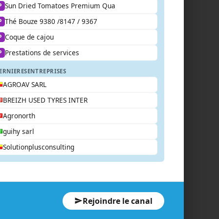
Sun Dried Tomatoes Premium Qua
P
Thé Bouze 9380 /8147 / 9367
P
Coque de cajou
P
Prestations de services
P
ERNIERES
ENTREPRISES
AGROAV SARL
BREIZH USED TYRES INTER
Agronorth
guihy sarl
Solutionplusconsulting
Rejoindre le canal