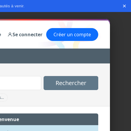
×
autés à venir.
Se connecter
Créer un compte
e
Rechercher
s…
envenue