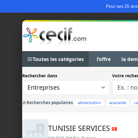
Pour ses 25 ans
Toutes les catégories
l’offre
la de
Rechercher dans
Votre reche
Recherches populaires
alimentation
anacarde
c
TUNISIE SERVICES