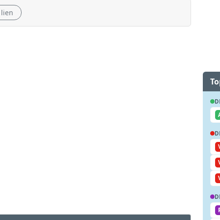
 lien
To
D
D
D