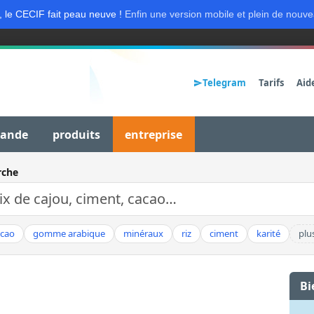
, le CECIF fait peau neuve !
Enfin une version mobile et plein de nouve
Telegram
Tarifs
Aid
mande
produits
entreprise
rche
acao
gomme arabique
minéraux
riz
ciment
karité
plu
Bi