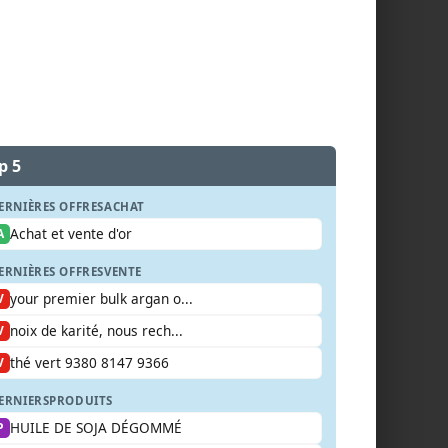
p 5
ERNIÈRES OFFRES
ACHAT
Achat et vente d'or
A
ERNIÈRES OFFRES
VENTE
your premier bulk argan o...
V
noix de karité, nous rech...
V
thé vert 9380 8147 9366
V
ERNIERS
PRODUITS
HUILE DE SOJA DÉGOMMÉ
P