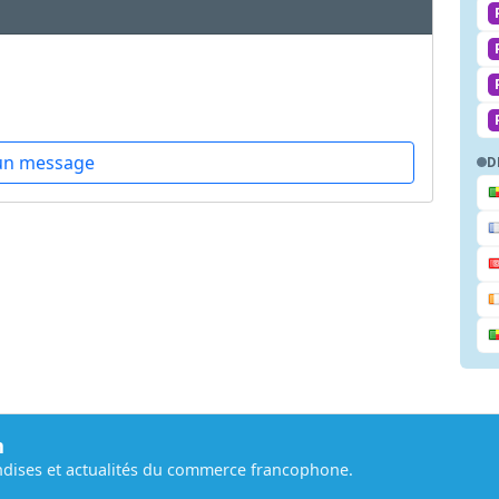
un message
D
m
dises et actualités du commerce francophone.