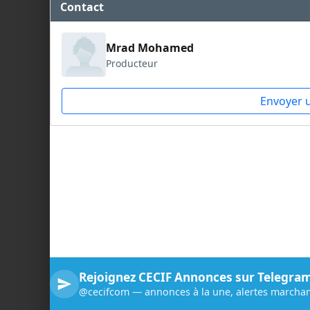
Contact
Mrad Mohamed
Producteur
Envoyer 
Rejoignez CECIF Annonces sur Telegra
@cecifcom — annonces à la une, alertes marchan