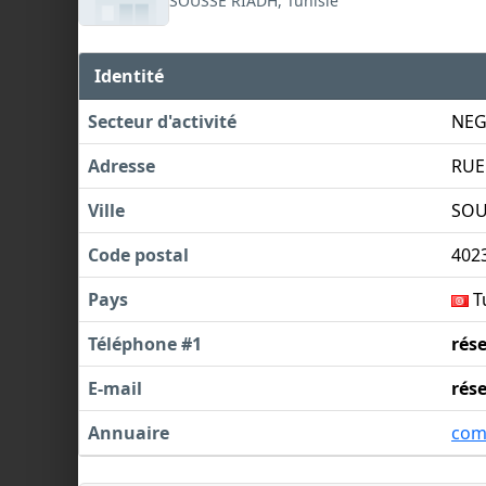
SOUSSE RIADH, Tunisie
Identité
Secteur d'activité
NEG
Adresse
RUE
Ville
SOU
Code postal
402
Pays
T
Téléphone #1
rés
E-mail
rés
Annuaire
com