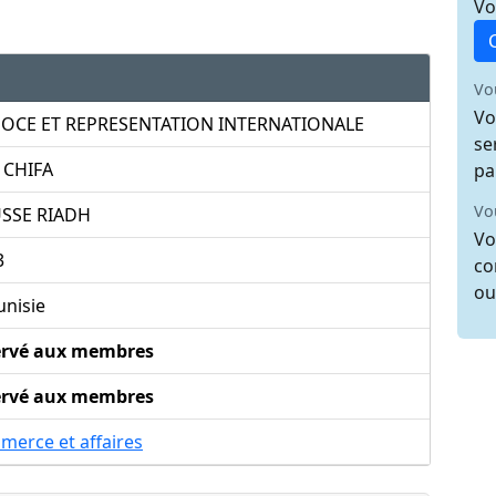
Vo
Vo
Vo
OCE ET REPRESENTATION INTERNATIONALE
se
 CHIFA
pa
Vo
SSE RIADH
Vo
3
co
ou
unisie
ervé aux membres
ervé aux membres
merce et affaires