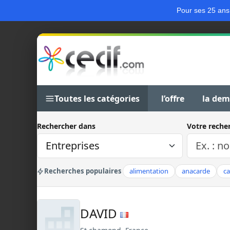
Pour ses 25 ans
Toutes les catégories
l’offre
la de
Rechercher dans
Votre reche
Recherches populaires
alimentation
anacarde
c
DAVID