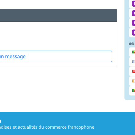
D
un message
m
dises et actualités du commerce francophone.