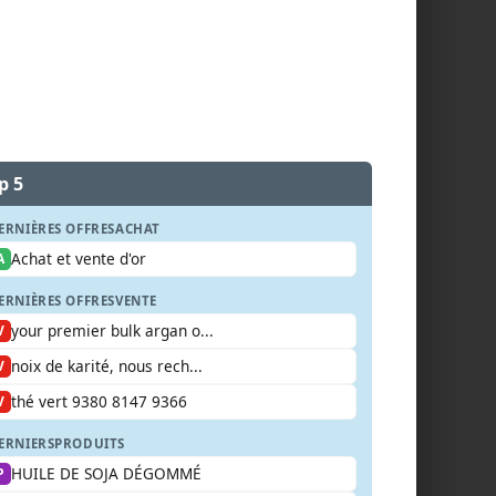
p 5
ERNIÈRES OFFRES
ACHAT
Achat et vente d'or
A
ERNIÈRES OFFRES
VENTE
your premier bulk argan o...
V
noix de karité, nous rech...
V
thé vert 9380 8147 9366
V
ERNIERS
PRODUITS
HUILE DE SOJA DÉGOMMÉ
P