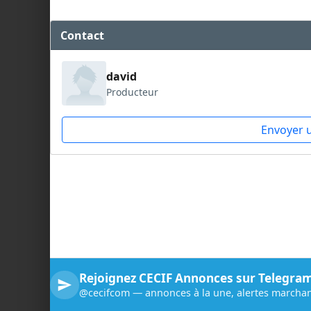
Contact
david
Producteur
Envoyer 
Rejoignez CECIF Annonces sur Telegra
@cecifcom — annonces à la une, alertes marchan