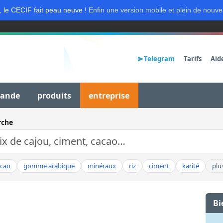
, le CECIF fait peau neuve !
Enfin une version mobile et plein de nouve
Telegram
Tarifs
Aid
mande
produits
entreprise
rche
acao
gomme arabique
minéraux
riz
ciment
karité
plu
Bi