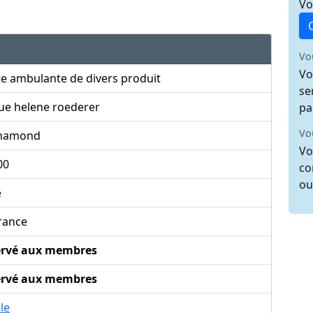
Vo
Vo
Vo
e ambulante de divers produit
se
ue helene roederer
pa
Vo
chamond
Vo
00
co
ou
e
rance
ervé aux membres
ervé aux membres
ile