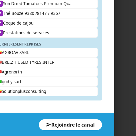
Sun Dried Tomatoes Premium Qua
P
Thé Bouze 9380 /8147 / 9367
P
Coque de cajou
P
Prestations de services
P
ERNIERES
ENTREPRISES
AGROAV SARL
BREIZH USED TYRES INTER
Agronorth
guihy sarl
Solutionplusconsulting
Rejoindre le canal