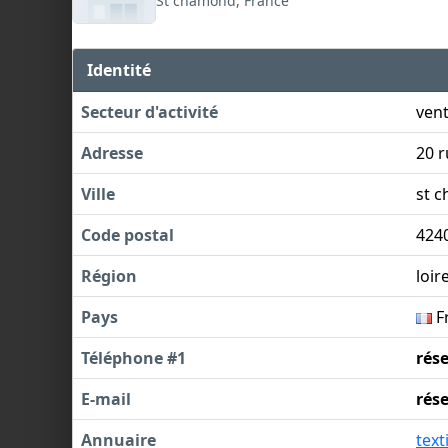
St chamond, France
Identité
Secteur d'activité
vent
Adresse
20 r
Ville
st 
Code postal
424
Région
loir
Pays
F
Téléphone #1
rés
E-mail
rés
Annuaire
text