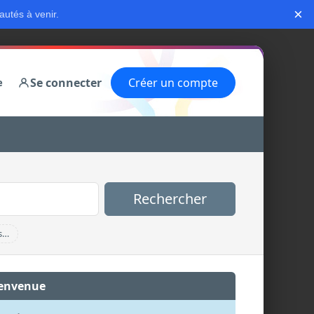
×
autés à venir.
Se connecter
Créer un compte
e
Rechercher
s…
envenue