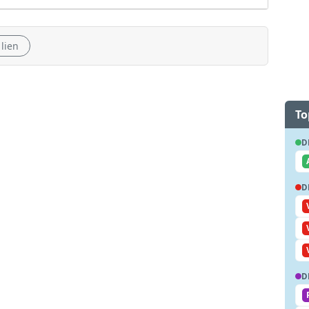
 lien
To
D
D
D