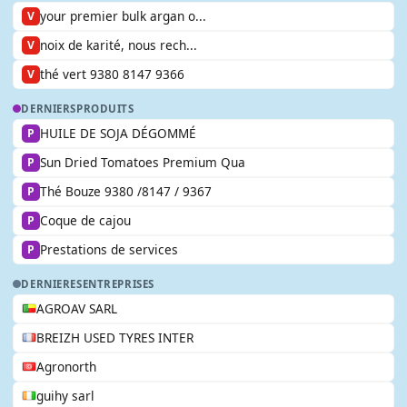
your premier bulk argan o...
V
noix de karité, nous rech...
V
thé vert 9380 8147 9366
V
DERNIERS
PRODUITS
HUILE DE SOJA DÉGOMMÉ
P
Sun Dried Tomatoes Premium Qua
P
Thé Bouze 9380 /8147 / 9367
P
Coque de cajou
P
Prestations de services
P
DERNIERES
ENTREPRISES
AGROAV SARL
BREIZH USED TYRES INTER
Agronorth
guihy sarl