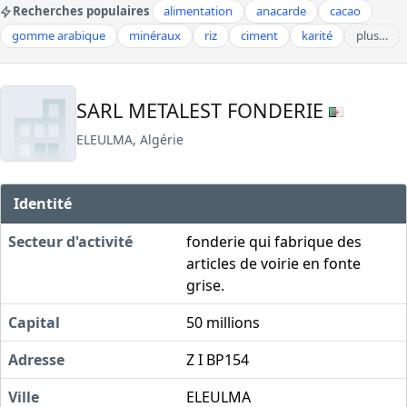
Recherches populaires
alimentation
anacarde
cacao
gomme arabique
minéraux
riz
ciment
karité
plus…
SARL METALEST FONDERIE
ELEULMA, Algérie
Identité
Secteur d'activité
fonderie qui fabrique des
articles de voirie en fonte
grise.
Capital
50 millions
Adresse
Z I BP154
Ville
ELEULMA