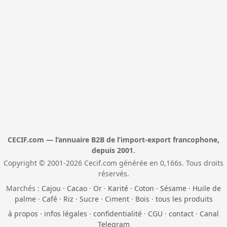
CECIF.com — l’annuaire B2B de l’import-export francophone,
depuis 2001.
Copyright © 2001-2026 Cecif.com générée en 0,166s. Tous droits
réservés.
Marchés :
Cajou
·
Cacao
·
Or
·
Karité
·
Coton
·
Sésame
·
Huile de
palme
·
Café
·
Riz
·
Sucre
·
Ciment
·
Bois
·
tous les produits
à propos
·
infos légales
·
confidentialité
·
CGU
·
contact
·
Canal
Telegram