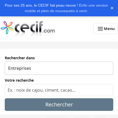
Pour ses 25 ans, le CECIF fait peau neuve !
Enfin une version
×
mobile et plein de nouveautés à venir.
Menu
Rechercher dans
Votre recherche
Rechercher