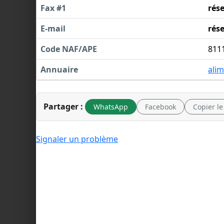
Fax #1
rés
E-mail
rés
Code NAF/APE
811
Annuaire
alim
Partager :
WhatsApp
Facebook
Copier le
Signaler un problème