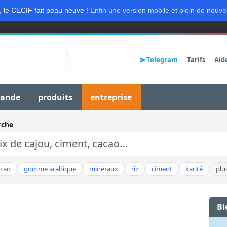
, le CECIF fait peau neuve !
Enfin une version mobile et plein de nouve
Telegram
Tarifs
Aid
mande
produits
entreprise
rche
acao
gomme arabique
minéraux
riz
ciment
karité
plu
Bi