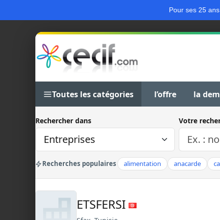
Pour ses 25 ans
Toutes les catégories
l’offre
la de
Rechercher dans
Votre reche
Recherches populaires
alimentation
anacarde
c
ETSFERSI