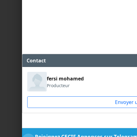
Contact
fersi mohamed
Producteur
Envoyer 
Rejoignez CECIF Annonces sur Telegra