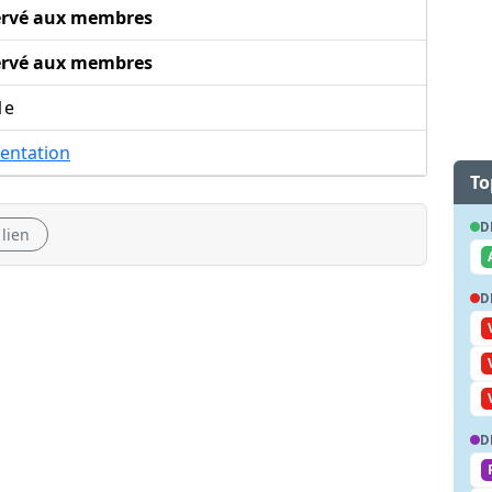
ervé aux membres
ervé aux membres
1e
entation
To
D
 lien
D
D