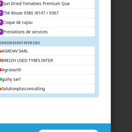
Sun Dried Tomatoes Premium Qua
P
Thé Bouze 9380 /8147 / 9367
P
Coque de cajou
P
Prestations de services
P
ERNIERES
ENTREPRISES
AGROAV SARL
BREIZH USED TYRES INTER
Agronorth
guihy sarl
Solutionplusconsulting