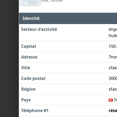
Sfax, Tunisie
Identité
Secteur d'activité
impo
huil
Capital
150
Adresse
7nov
Ville
sfax
Code postal
300
Région
sfax
Pays
T
Téléphone #1
rés