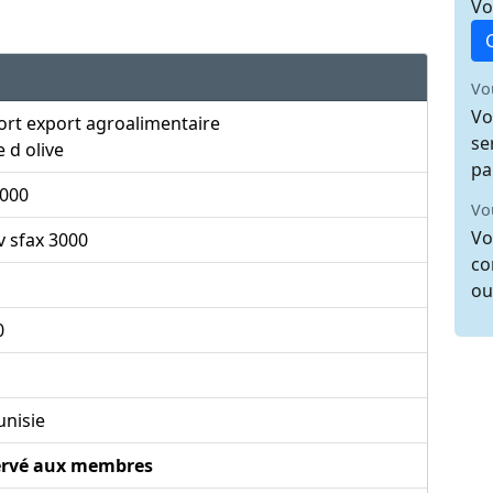
Vo
Vo
Vo
rt export agroalimentaire
se
e d olive
pa
.000
Vo
Vo
 sfax 3000
co
ou
0
unisie
ervé aux membres