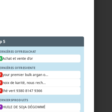
p 5
ERNIÈRES OFFRES
ACHAT
Achat et vente d'or
A
ERNIÈRES OFFRES
VENTE
your premier bulk argan o...
V
noix de karité, nous rech...
V
thé vert 9380 8147 9366
V
ERNIERS
PRODUITS
HUILE DE SOJA DÉGOMMÉ
P