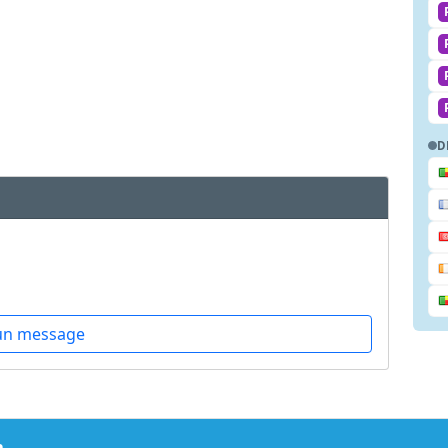
D
un message
m