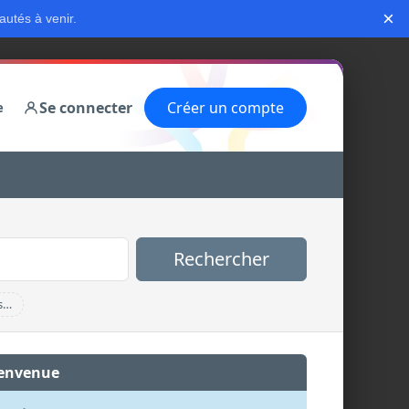
×
autés à venir.
Se connecter
Créer un compte
e
Rechercher
s…
envenue