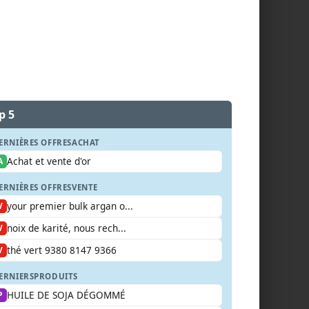
p 5
ERNIÈRES OFFRES
ACHAT
Achat et vente d'or
A
ERNIÈRES OFFRES
VENTE
your premier bulk argan o...
V
noix de karité, nous rech...
V
thé vert 9380 8147 9366
V
ERNIERS
PRODUITS
HUILE DE SOJA DÉGOMMÉ
P