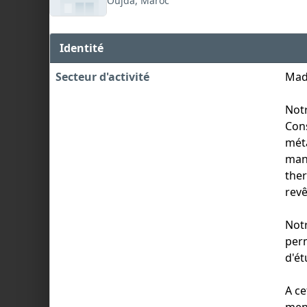
Oujda, Maroc
Identité
Secteur d'activité
Mad
Notr
Cons
méta
man
ther
revê
Not
per
d'ét
A ce
men