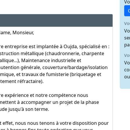
Vo
Vo
Vo
ame, Monsieur,
se
pa
e entreprise est implantée à Oujda, spécialisé en :
truction métallique (chaudronnerie, charpente
Vo
llique...), Maintenance industrielle et
Vo
utention générale, couverture/bardage/isolation
co
mique, et travaux de fumisterie (briquetage et
ou
tement réfractaire).
re expérience et notre compétence nous
mettent à accompagner un projet de la phase
ude jusqu'à son terme.
t effet, nous nous tenons à votre disposition pour
er à bonnes fins toute opération que vous