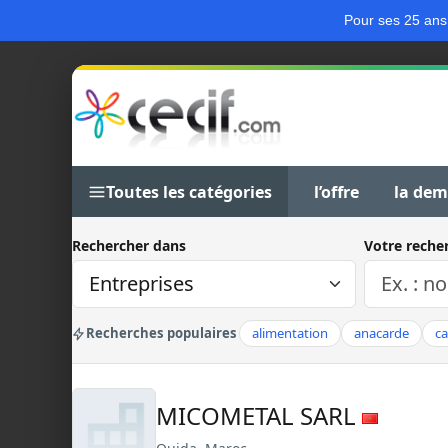
Pour ses 25 ans
Toutes les catégories
l’offre
la de
Rechercher dans
Votre reche
Recherches populaires
alimentation
anacarde
c
MICOMETAL SARL