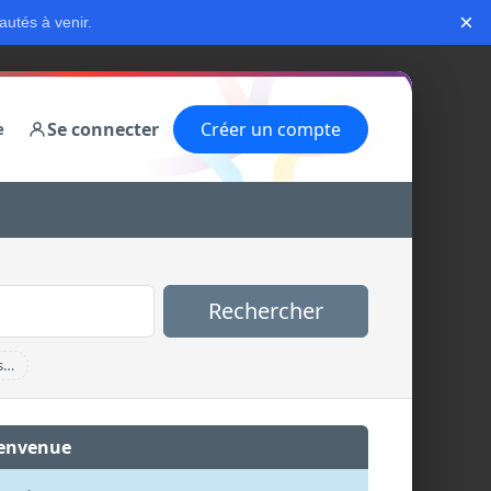
×
autés à venir.
Se connecter
Créer un compte
e
Rechercher
s…
envenue