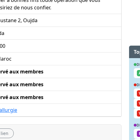
siriez de nous confier.
ustane 2, Oujda
da
000
To
aroc
D
ervé aux membres
ervé aux membres
D
ervé aux membres
llurgie
D
 lien