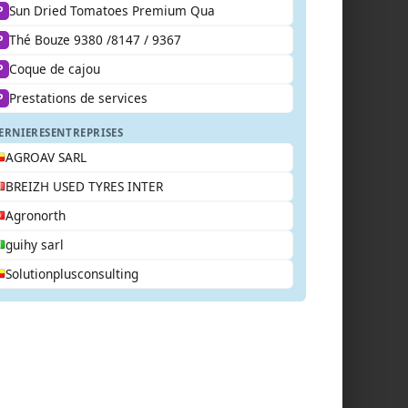
Sun Dried Tomatoes Premium Qua
P
Thé Bouze 9380 /8147 / 9367
P
Coque de cajou
P
Prestations de services
P
ERNIERES
ENTREPRISES
AGROAV SARL
BREIZH USED TYRES INTER
Agronorth
guihy sarl
Solutionplusconsulting