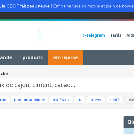
, le CECIF fait peau neuve !
Enfin une version mobile et plein de nouve
Telegram
Tarifs
Aid
mande
produits
entreprise
rche
acao
gomme arabique
minéraux
riz
ciment
karité
plu
Bi