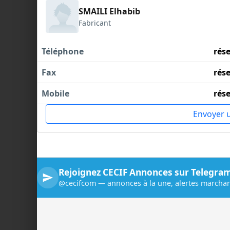
SMAILI Elhabib
Fabricant
Téléphone
rés
Fax
rés
Mobile
rés
Envoyer 
Rejoignez CECIF Annonces sur Telegra
@cecifcom — annonces à la une, alertes marchan