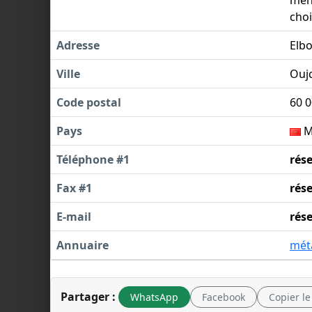
choi
Adresse
Elbo
Ville
Ouj
Code postal
60 
Pays
M
Téléphone #1
rés
Fax #1
rés
E-mail
rés
Annuaire
méta
Partager :
WhatsApp
Facebook
Copier le