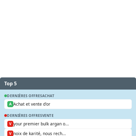
Top 5
DERNIÈRES OFFRES
ACHAT
Achat et vente d'or
A
DERNIÈRES OFFRES
VENTE
your premier bulk argan o...
V
noix de karité, nous rech...
V