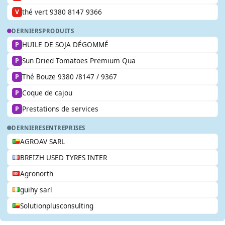
thé vert 9380 8147 9366
V
DERNIERS
PRODUITS
HUILE DE SOJA DÉGOMMÉ
P
Sun Dried Tomatoes Premium Qua
P
Thé Bouze 9380 /8147 / 9367
P
Coque de cajou
P
Prestations de services
P
DERNIERES
ENTREPRISES
AGROAV SARL
BREIZH USED TYRES INTER
Agronorth
guihy sarl
Solutionplusconsulting