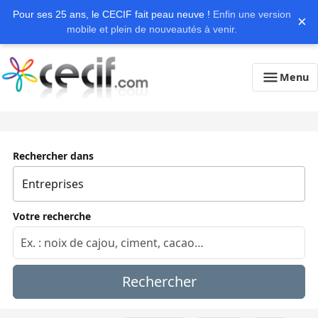
Pour ses 25 ans, le CECIF fait peau neuve !
Enfin une version
×
mobile et plein de nouveautés à venir.
Menu
Rechercher dans
Votre recherche
Rechercher