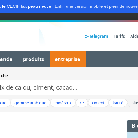
, le CECIF fait peau neuve !
Enfin une version mobile et plein de nouve
Telegram
Tarifs
Aid
mande
produits
entreprise
rche
acao
gomme arabique
minéraux
riz
ciment
karité
plu
Bi