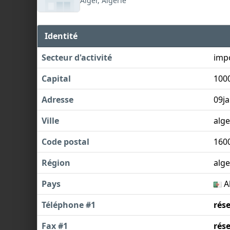
Alger, Algérie
Identité
Secteur d'activité
imp
Capital
100
Adresse
09ja
Ville
alge
Code postal
160
Région
alge
Pays
A
Téléphone #1
rés
Fax #1
rés