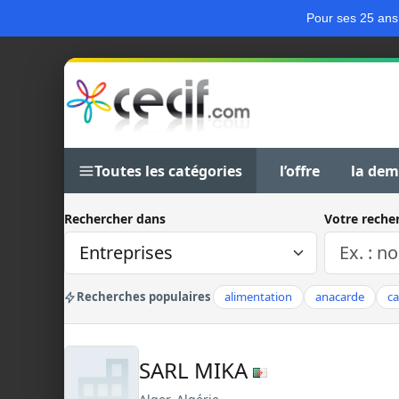
Pour ses 25 ans
Toutes les catégories
l’offre
la de
Rechercher dans
Votre reche
Recherches populaires
alimentation
anacarde
c
SARL MIKA