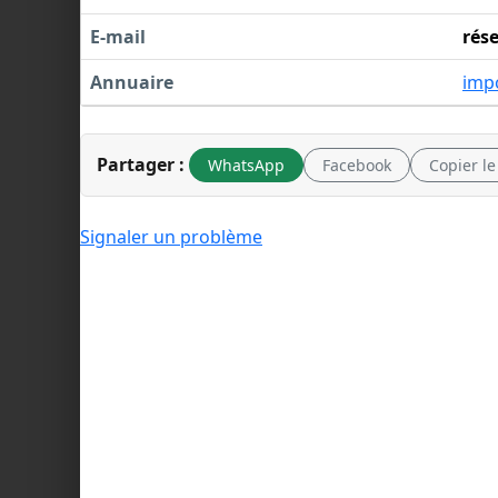
E-mail
rés
Annuaire
imp
Partager :
WhatsApp
Facebook
Copier le
Signaler un problème