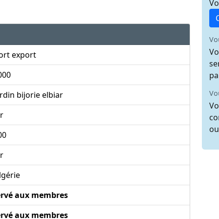
Vo
Vo
Vo
ort export
se
000
pa
Vo
rdin bijorie elbiar
Vo
r
co
ou
00
r
lgérie
ervé aux membres
ervé aux membres