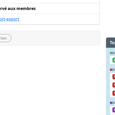
ervé aux membres
ort-export
 lien
To
D
D
D