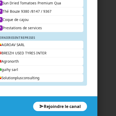
Sun Dried Tomatoes Premium Qua
P
Thé Bouze 9380 /8147 / 9367
P
Coque de cajou
P
Prestations de services
P
ERNIERES
ENTREPRISES
AGROAV SARL
BREIZH USED TYRES INTER
Agronorth
guihy sarl
Solutionplusconsulting
Rejoindre le canal