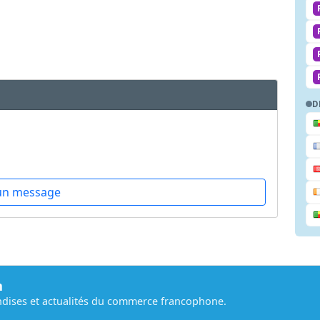
D
un message
m
dises et actualités du commerce francophone.