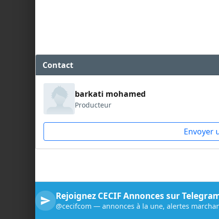
Contact
barkati mohamed
Producteur
Envoyer 
Rejoignez CECIF Annonces sur Telegra
@cecifcom — annonces à la une, alertes marchan