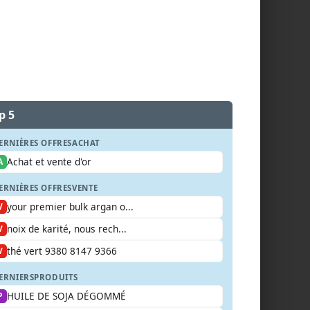
p 5
ERNIÈRES OFFRES
ACHAT
Achat et vente d'or
A
ERNIÈRES OFFRES
VENTE
your premier bulk argan o...
V
noix de karité, nous rech...
V
thé vert 9380 8147 9366
V
ERNIERS
PRODUITS
HUILE DE SOJA DÉGOMMÉ
P