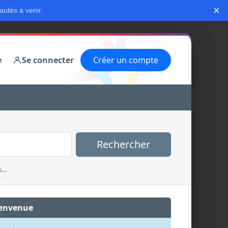
×
autés à venir.
Se connecter
Créer un compte
e
Rechercher
s…
envenue